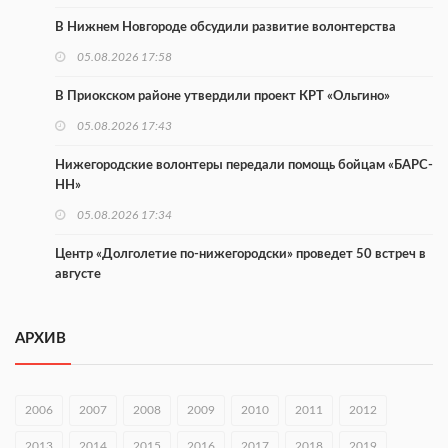
В Нижнем Новгороде обсудили развитие волонтерства
05.08.2026 17:58
В Приокском районе утвердили проект КРТ «Ольгино»
05.08.2026 17:43
Нижегородские волонтеры передали помощь бойцам «БАРС-
НН»
05.08.2026 17:34
Центр «Долголетие по-нижегородски» проведет 50 встреч в
августе
05.08.2026 16:53
АРХИВ
Совет молодых ученых начал работу при правительстве
региона
05.08.2026 15:57
2006
2007
2008
2009
2010
2011
2012
16 нижегородцев победили в конкурсе «Большая перемена»
2013
2014
2015
2016
2017
2018
2019