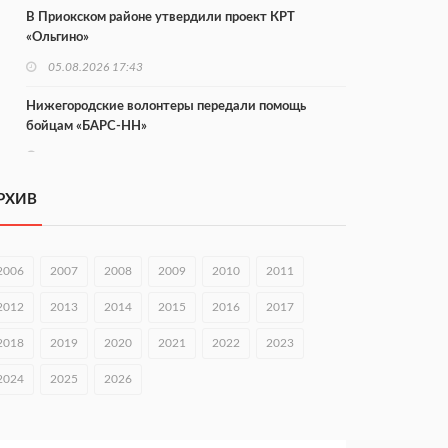
В Приокском районе утвердили проект КРТ
«Ольгино»
05.08.2026 17:43
Нижегородские волонтеры передали помощь
бойцам «БАРС-НН»
05.08.2026 17:34
Центр «Долголетие по-нижегородски» проведет 50
РХИВ
встреч в августе
05.08.2026 16:53
2006
2007
2008
2009
2010
2011
Совет молодых ученых начал работу при
правительстве региона
2012
2013
2014
2015
2016
2017
05.08.2026 15:57
2018
2019
2020
2021
2022
2023
16 нижегородцев победили в конкурсе «Большая
2024
2025
2026
перемена»
05.08.2026 15:50