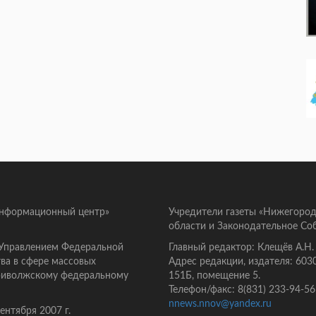
информационный центр»
Учредители газеты «Нижегород
области и Законодательное Со
 Управлением Федеральной
Главный редактор: Клещёв А.Н.
ва в сфере массовых
Адрес редакции, издателя: 603
Приволжскому федеральному
151Б, помещение 5.
Телефон/факс: 8(831) 233-94-56
nnews.nnov@yandex.ru
нтября 2007 г.