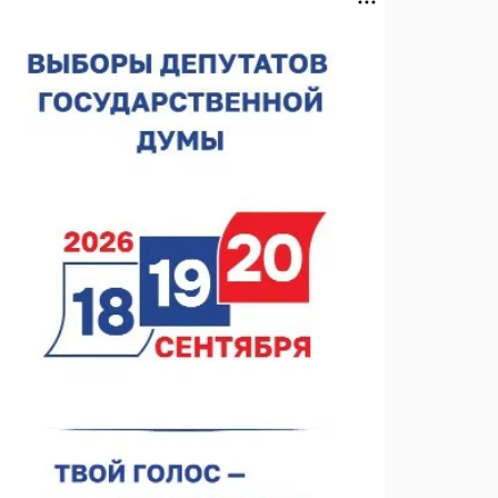
Около 800 школ готовят к новому учебному году
05.08.2026 15:23
В Нижнем Новгороде подвели итоги отбора на
фестиваль «Музыка балконов»
05.08.2026 14:04
Фестиваль SALUT! ИСКРА пройдет в сквере
Свердлова
05.08.2026 12:31
В «Заповедных кварталах» отметят 120-летие
усадьбы Гусевых
05.08.2026 11:28
Нижегородский кадровый центр проведет ярмарки
вакансий в августе
05.08.2026 10:51