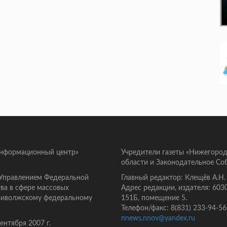
информационный центр»
Учредители газеты «Нижегород
области и Законодательное Со
 Управлением Федеральной
Главный редактор: Клещёв А.Н.
ва в сфере массовых
Адрес редакции, издателя: 603
Приволжскому федеральному
151Б, помещение 5.
Телефон/факс: 8(831) 233-94-56
nnews.nnov@yandex.ru
нтября 2007 г.