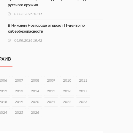
русского оружия
07.08.2026 10:15
В Нижнем Новгороде откроют IT-центр по
кибербезопасности
06.08.2026 18:42
В Нижегородской области наградили лидеров
строительства
РХИВ
06.08.2026 18:02
Садыр Жапаров и Глеб Никитин провели встречу в
2006
2007
2008
2009
2010
2011
Киргизии
2012
2013
2014
2015
2016
2017
06.08.2026 17:43
2018
2019
2020
2021
2022
2023
Проект ФОК на Родионова отмечен на конкурсе
«ТИМ-ЛИДЕРЫ 2025/26»
2024
2025
2026
06.08.2026 17:24
Глеб Никитин представил направления