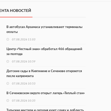
ЕНТА НОВОСТЕЙ
В автобусах Арзамаса устанавливают терминалы
оплаты
07.08.2026 11:03
Центр «Честный знак» обработал 466 обращений
за полгода
07.08.2026 10:59
Детские сады в Княгинине и Сеченове откроются
после капремонта
07.08.2026 10:53
В Сеченовском округе открыт лагерь «Теплый стан»
07.08.2026 10:35
Тульские мастера и сегодня куют славу и доблесть