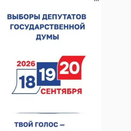
сотрудничества с Киргизией
06.08.2026 16:44
В Нижегородской области стартовал конкурс
«Отец года — 2026»
06.08.2026 16:37
Городец подписал соглашения с Кара-Кулем и
Токмоком
06.08.2026 16:26
Экспорт продукции АПК Нижегородской области
вырос в 1,9 раза
06.08.2026 16:18
В Нижнем Новгороде открыли фестиваль «Семья
Нижегородская»
06.08.2026 16:08