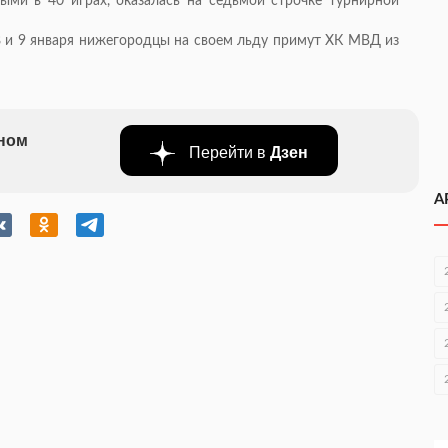
ными в 40 играх, оказалась на седьмой строчке турнирной
8 и 9 января нижегородцы на своем льду примут ХК МВД из
бном
Перейти в
Дзен
А