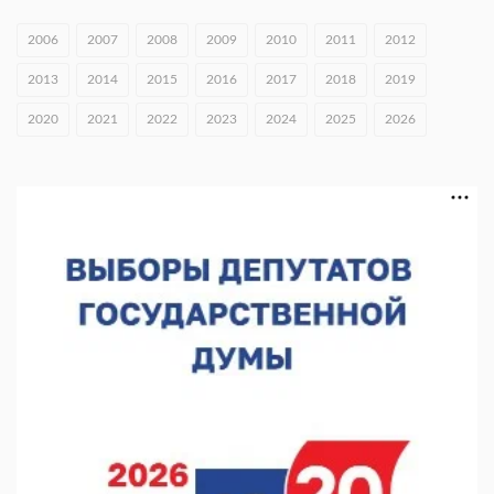
05.08.2026 15:57
2006
2007
2008
2009
2010
2011
2012
16 нижегородцев победили в конкурсе «Большая перемена»
2013
2014
2015
2016
2017
2018
2019
05.08.2026 15:50
2020
2021
2022
2023
2024
2025
2026
Около 800 школ готовят к новому учебному году
05.08.2026 15:23
В Нижнем Новгороде подвели итоги отбора на фестиваль
«Музыка балконов»
05.08.2026 14:04
Фестиваль SALUT! ИСКРА пройдет в сквере Свердлова
05.08.2026 12:31
В «Заповедных кварталах» отметят 120-летие усадьбы
Гусевых
05.08.2026 11:28
Нижегородский кадровый центр проведет ярмарки вакансий