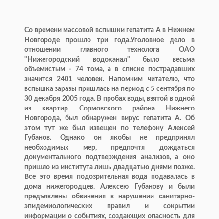
Со времени массовой вспышки гепатита А в Нижнем
Новгороде прошло три года.Уголовное дело в
отношении главного технолога ОАО
"Нижегородский водоканал" было весьма
объемистым - 74 тома, а в списке пострадавших
значится 2401 человек. Напомним читателю, что
вспышка заразы пришлась на период с 5 сентября по
30 декабря 2005 года. В пробах воды, взятой в одной
из квартир Сормовского района Нижнего
Новгорода, был обнаружен вирус гепатита А. Об
этом тут же был извещен по телефону Алексей
Губанов. Однако он якобы не предпринял
необходимых мер, предпочтя дождаться
документального подтверждения анализов, а оно
пришло из института лишь двадцатью днями позже.
Все это время подозрительная вода подавалась в
дома нижегородцев. Алексею Губанову и были
предъявлены обвинения в нарушении санитарно-
эпидемиологических правил и сокрытии
информации о событиях, создающих опасность для