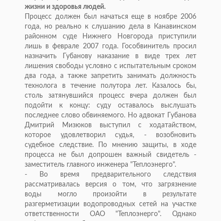
жизни и здоровья людей.
Процесс должен был начаться еще в ноябре 2006
года, но реально к слушанию дела в Канавинском
районном суде Нижнего Новгорода приступили
лишь в феврале 2007 года. Гособвинитель просил
назначить Губанову наказание в виде трех лет
лишения свободы условно с испытательным сроком
два года, а также запретить занимать должность
технолога в течение полутора лет. Казалось бы,
столь затянувшийся процесс вчера должен был
подойти к концу: суду оставалось выслушать
последнее слово обвиняемого. Но адвокат Губанова
Дмитрий Мизюков выступил с ходатайством,
которое удовлетворил судья, - возобновить
судебное следствие. По мнению защиты, в ходе
процесса не был допрошен важный свидетель -
заместитель главного инженера "Теплоэнерго".
- Во время предварительного следствия
рассматривалась версия о том, что загрязнение
воды могло произойти в результате
разгерметизации водопроводных сетей на участке
ответственности ОАО "Теплоэнерго". Однако