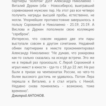
партнеры "золотой" дуэт Александр Николаенко -
Виталий Дуркин (оба - Новосибирск), выигравший
соревнования мужских пар. На этот раз все четверо
получить награды высшей пробы, естественно, не
могли. Упорнейшее противостояние завершилось в
пользу Сорокиной и Николаенко - 21:19, 21:19. А
Вислова и Дуркин пополнили свою коллекцию
"серебром".
Интересно, что совсем недавно две эти пары
выступали совсем в другом сочетании. Недавний
обмен партнерами в миксте прокомментировал
Александр Николаенко: "Не думаю, что рокировка
как-то сильно сказалась на исходе встречи. Это же
не в первый раз произошло. С Лерой Сорокиной я
играл микст в юности - где-то с 18 до 22 лет. Не раз
были в призах на чемпионатах России, но чего-то
более высокого достичь не удавалось. Потом Лера
перешла к Виталию, а я стал играть с Ниной.
Недавно снова поменялись - возможно, тоже
временно".
Дмитрий АНТОНОВ.