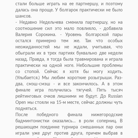
стали больше играть на ее партнершу, и поэтому
далась она проще. У болгарок практически не было
шансов.
- Недавно Недельчева сменила партнершу, но на
соотношение сил это мало повлияло, - добавила
Валерия Сорокина. - Уровень болгарской пары
остался примерно тем же. Так что особых
неожиданностей мы не ждали, учитывая, что
обыграли их в трех партиях буквально две недели
назад. Правда, я тогда была травмирована и играла
практически на одной ноге. Небольшие проблемы
со стопой. Сейчас я хотя бы могу ходить.
(Улыбается.) Мы любим короткие розыгрыши. Раз-
два, смэш-смэш - и все закончилось. А в этом
финале игра получилась тягучей. Пять тысяч
рейтинговых очков лишними не будут. До Russian
Open мы стояли на 15-м месте, сейчас должны чуть
подняться.
После победного финала нижегородские
бадминтонистки оказались… в роли соперниц. В
решающем поединке турнира смешанных пар они
играли уже друг против друга, причем выбрав в