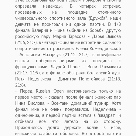
этих соревнованиях под первым номером и сполна
оправдала надежды. В четырех встречах,
проведенных на площадке столичного
универсального спортивного зала "Дружба", наши
девчата не проиграли ни одной партии. В 1/8
финала Валерия и Нина выбили из борьбы другую
российскую пару Мария Тарасова - Дарья Зыкова
(21:6, 21:7), в четвертьфинале не встретили сильного
сопротивления от россиянок Елены Комендровской
- Анастасии Назарчук (21:12, 21:7), в полуфинале
вышли победительницами из поединка с
француженками Лаурой Шоне - Вени Рахмавати
(21:17, 21:9), а в финале обыграли болгарский дуэт
Петя Недельчева - Димитра Попстойкова (21:18,
21:8).
- Перед Russian Open настраивались только на
первое место, - сказала после финала женских пар
Нина Вислова. - Все-таки домашний турнир. Хотя
финал мне не очень понравился. Недельчева -
одиночница, в первой партии встала в "квадрат" и
отбивала все, что летело на их сторону.
Приходилось долго держать волан в игре,
выискивая слабости обороны. Во второй партии