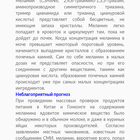
Меламин (С3Н6N6, 2,4,6-триамино-1,3,5-триазин,
аминопроизводное симметричного триазина,
тример цианамида или триамид циануровой
кислоты) представляет собой бесцветные, не
имеющие запаха кристаллы. Меламин легко
попадает в кровоток и циркулирует там, пока не
дойдет до почек. Когда концентрация меламина в
моче превышает некоторый пороговый уровень,
начинается выпадение кристаллов с образованием
почечных камней. Сам по себе меламин в малых
дозах не представляет опасности, но при его
соединении с другими веществами, такими как
циануровая кислота, образование почечных камней
происходит уже при самых малых концентрациях
ингредиентов.
Неблагоприятный прогноз
При проведении массовых проверок продуктов
питания в Китае и Гонконге на содержание
меламина ядовитое химическое вещество было
обнаружено и в обычном молоке, и даже в куриных
яйцах некоторых производителей. Согласно
заявлениям местных чиновников, известным по
сообщениям СМИ, меламин, вероятнее всего, попал