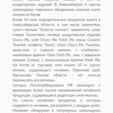
кондитерских изделий. В Новосибирске в партии
шоколадных пирожных обнаружено опасное сухое
молоко из Китая.
Более 14 тонн подозрительных продуктов изъято в
Новосибирской области, в том числе заменитель
сухого молока "Золотое молоко", заменитель сухих
сливок Snowcream, мучные кондитерские изделия
Choco Pie, Loite Choco Pie, Fresh Pie, кексы Сustard,
Tiramish, конфеты "Театр", Оrion Choco Pie, Turamisu,
какао-кекс с сырным кремом, с клубнично-
малиновым кремом Orion Fresh Pie , кекс с заварным
кремом Custard, с апельсиновым кремом Fresh Pie.
На Алтае из торговой сети изъято 63 кг сухого
молока, содержащего меламин. Пермский край,
Курганская, Омская области - нет смысла
перечислять все регионы.
Сегодня Роспотребнадзором РФ запрещено к
реализации более тысячи наименований китайской
продукции, содержащей в рецептуре сухое молоко.
Но список китайских продуктов, в которых
содержится меламин, расширяется с каждым днем.
Меламин обнаружен в популярных шоколадных