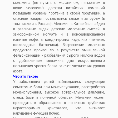
меламина (не путать с меланином, пигментом в
коже человека!) десятки китайских компаний
повышали уровень протеина в своей продукции, а
опасные товары поставлялись также и за рубеж (в
том числе и в Россию). Меламин в Китае был найден
в различных видах детских молочных смесей, в
замороженном йогурте и в консервированном
напитке кофе, в кондитерских изделиях (печенье,
шоколадные батончики). Загрязнение молочных
продуктов произошло в результате умышленной
фальсификации - разбавления сырого молока водой
с добавлением меламина для искусственного
повышения уровня белка за счет увеличения уровня
азота.
Что это такое?
У заболевших детей наблюдались следующие
симптомы: боли при мочеиспускании, расстройство
мочеиспускания, высокое артериальное давление,
отеки, боли в почечной области. Меламин может
приводить к образованию в почечных трубочках
нерастворимых кристаллов, что вызывает
нарушение функции почек.