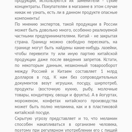
продукции, используются их заменители - сухие
концентраты. Покупателям в магазине в этом случае
никак не узнать, есть ли в данном продукте опасные
компоненты!
По мнению экспертов, такой продукции в России
может быть довольно много, особенно реализуемой
частными предпринимателями. Китай - не закрытая
страна. Границу можно свободно пересекать, на
границе могут быть найдены какие-нибудь лазейки,
чтобы перевезти ту или иную партию китайской
продукции даже после введения запретов. Кстати,
по некоторым данным, незаконный товарооборот
между Россией и Китаем составляет 1 млрд
долларов в год. К нам без сопроводительных
документов везут игрушки, посуду, ширпотреб,
продукты (восточную кухню, рыбу, молочные
товары, кондитерку, овощи и фрукты). А в йогуртах,
мороженом, конфетах китайского производства
может быть полно меламина, как и в пластиковой
китайской посуде.
Скрытую угрозу представляет и то, что меламин
способен накапливаться в организме человека,
поэтому при регулярном употреблении его с пищей