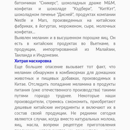
батончиках "Сникерс", шоколадных драже M&М,
конфетах и шоколаде "Кэдбери", "КитКэт",
шоколадном печенье "Дисней", продуктах компании
Nestle и Mars, произведенных на китайских
фабриках, в йогуртах, мороженом, сыре, молочных
конфетах…
Выявлен меланин и в высушенном порошке яиц. Он
есть в китайских продуктах во Вьетнаме, в
продукции, импортированной из Малайзии,
Таиланда и Индонезии.
Хитрая маскировка
Еще большее опасение вызывает тот факт, что
меламин обнаружен в комбикормах для домашних
животных и пищевых добавках, производимых в
Китае. Отследить попадание меламина в продукты
питания (уже отечественного производства) такими
путями гораздо труднее. Некоторые наши
производители, стремясь сэкономить, приобретают
дешевые китайские ингредиенты и включают их в
состав своей продукции. Не редкими сегодня
являются случаи, когда вместо натуральных молока,
яиц, масла, вопреки рецептуре приготовления