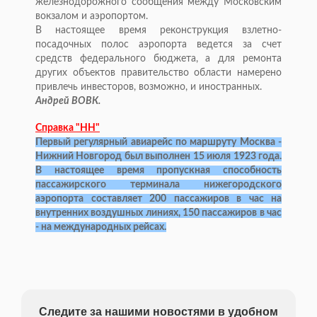
железнодорожного сообщения между Московским
вокзалом и аэропортом.
В настоящее время реконструкция взлетно-
посадочных полос аэропорта ведется за счет
средств федерального бюджета, а для ремонта
других объектов правительство области намерено
привлечь инвесторов, возможно, и иностранных.
Андрей ВОВК.
Справка "НН"
Первый регулярный авиарейс по маршруту Москва -
Нижний Новгород был выполнен 15 июля 1923 года.
В настоящее время пропускная способность
пассажирского терминала нижегородского
аэропорта составляет 200 пассажиров в час на
внутренних воздушных линиях, 150 пассажиров в час
- на международных рейсах.
Следите за нашими новостями в удобном