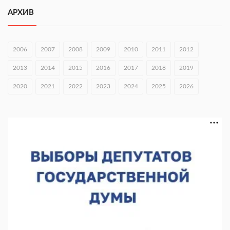
Городец подписал соглашения с Кара-Кулем и Токмоком
АРХИВ
06.08.2026 16:26
Экспорт продукции АПК Нижегородской области вырос в 1,9
раза
2006
2007
2008
2009
2010
2011
2012
06.08.2026 16:18
2013
2014
2015
2016
2017
2018
2019
В Нижнем Новгороде открыли фестиваль «Семья
2020
2021
2022
2023
2024
2025
2026
Нижегородская»
06.08.2026 16:08
Нижегородская область подписала соглашения с регионами
Киргизии
06.08.2026 15:26
Видели ночь, бежали всю ночь... На Нижневолжской
набережной прошел необычный забег
06.08.2026 15:25
Они закрыли наш гештальт