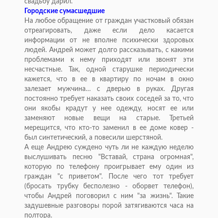
свадьбу дарил.
Городские сумасшедшие
На любое обращение от граждан участковый обязан
отреагировать, даже если дело касается
информации от не вполне психически здоровых
людей. Андрей может долго рассказывать, с какими
проблемами к нему приходят или звонят эти
несчастные. Так, одной старушке периодически
кажется, что в ее в квартиру по ночам в окно
залезает мужчина… с дверью в руках. Другая
постоянно требует наказать своих соседей за то, что
они якобы крадут у нее одежду, носят ее или
заменяют новые вещи на старые. Третьей
мерещится, что кто-то заменил в ее доме ковер -
был синтетический, а повесили шерстяной.
А еще Андрею суждено чуть ли не каждую неделю
выслушивать песню "Вставай, страна огромная",
которую по телефону проигрывает ему один из
граждан "с приветом". После чего тот требует
(бросать трубку бесполезно - оборвет телефон),
чтобы Андрей поговорил с ним "за жизнь". Такие
задушевные разговоры порой затягиваются часа на
полтора.