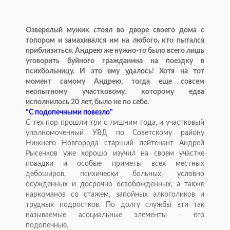
Озверелый мужик стоял во дворе своего дома с
топором и замахивался им на любого, кто пытался
приблизиться. Андрею же нужно-то было всего лишь
уговорить буйного гражданина на поездку в
психбольницу. И это ему удалось! Хотя на тот
момент самому Андрею, тогда еще совсем
неопытному участковому, которому едва
исполнилось 20 лет, было не по себе.
"С подопечными повезло"
С тех пор прошли три с лишним года, и участковый
уполномоченный УВД по Советскому району
Нижнего Новгорода старший лейтенант Андрей
Рысенков уже хорошо изучил на своем участке
повадки и особые приметы всех местных
дебоширов, психически больных, условно
осужденных и досрочно освобожденных, а также
наркоманов со стажем, запойных алкоголиков и
трудных подростков. По долгу службы эти так
называемые асоциальные элементы - его
подопечные.