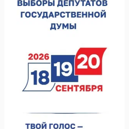
В Нижнем Новгороде отметили 70-летие Дня строителя
07.08.2026 13:15
В Нижегородской области посещаемость спортобъектов
выросла на 28%
07.08.2026 12:15
В Нижнем Новгороде прошло совещание Росгвардии
07.08.2026 12:04
В Нижегородской области созданы четыре ММЦ
07.08.2026 11:46