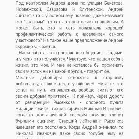
Под контролем Андрея дома по улицам Бекетова,
Норвежской, Саврасова и Эльтонской. Андрей
считает, что с участком ему повезло, даже называет
его "золотым", то есть относительно спокойным. А
может быть, это и есть показатель хорошей
профилактической работы с населением самого
участкового? На такое наше предположение Андрей
скромно улыбается.
- Наша работа - это постоянное общение с людьми,
и у меня это получается. Чувствую, что нашел себя в
жизни, это мое. И мне не хотелось бы променять
свой участок ни на какой другой, - говорит он.
Местные дебоширы относятся к старшему
лейтенанту, скажем так, с уважением. Ну а те, кто
встал на путь исправления, вообще считают его
своим добрым приятелем. К примеру, через дорогу
от резиденции Рысенкова - опорного пункта
милиции - живет тихий старичок Николай Иванович,
когда-то доставлявший соседям немало хлопот
бурными сценами. Старший лейтенант Рысенков
навещает его постоянно. Когда Андрей женился, то
Николай Иванович даже своих голубей ему на