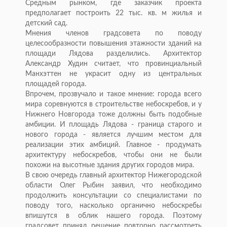
Средным рынком, где заказчик проекта
предполагает построить 22 тыс. кв. м жилья и
детский сад.
Мнения членов градсовета по поводу
целесообразности повышения этажности зданий на
площади Лядова разделились. Архитектор
Александр Худин считает, что провинциальный
Манхэттен не украсит одну из центральных
площадей города.
Впрочем, прозвучало и такое мнение: города всего
мира соревнуются в строительстве небоскребов, и у
Нижнего Новгорода тоже должны быть подобные
амбиции. И площадь Лядова - граница старого и
нового города - является лучшим местом для
реализации этих амбиций. Главное - продумать
архитектуру небоскребов, чтобы они не были
похожи на высотные здания других городов мира.
В свою очередь главный архитектор Нижегородской
области Олег Рыбин заявил, что необходимо
продолжить консультации со специалистами по
поводу того, насколько органично небоскребы
впишутся в облик нашего города. Поэтому
градсовет принял решение повторно рассмотреть