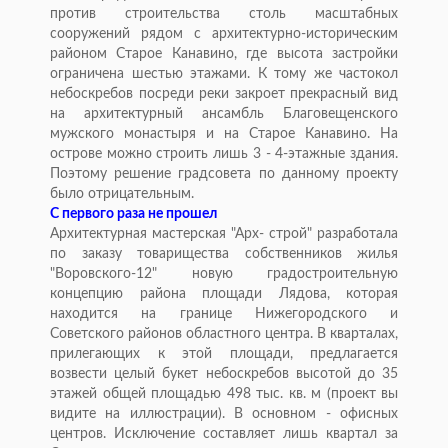
против строительства столь масштабных
сооружений рядом с архитектурно-историческим
районом Старое Канавино, где высота застройки
ограничена шестью этажами. К тому же частокол
небоскребов посреди реки закроет прекрасный вид
на архитектурный ансамбль Благовещенского
мужского монастыря и на Старое Канавино. На
острове можно строить лишь 3 - 4-этажные здания.
Поэтому решение градсовета по данному проекту
было отрицательным.
С первого раза не прошел
Архитектурная мастерская "Арх- строй" разработала
по заказу товарищества собственников жилья
"Воровского-12" новую градостроительную
концепцию района площади Лядова, которая
находится на границе Нижегородского и
Советского районов областного центра. В кварталах,
прилегающих к этой площади, предлагается
возвести целый букет небоскребов высотой до 35
этажей общей площадью 498 тыс. кв. м (проект вы
видите на иллюстрации). В основном - офисных
центров. Исключение составляет лишь квартал за