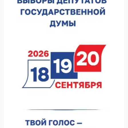
В Нижнем Новгороде подвели итоги отбора на фестиваль
«Музыка балконов»
05.08.2026 14:04
Фестиваль SALUT! ИСКРА пройдет в сквере Свердлова
05.08.2026 12:31
В «Заповедных кварталах» отметят 120-летие усадьбы
Гусевых
05.08.2026 11:28