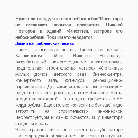
Нужен ли городу частокол небоскребов?Инвесторы
не оставляют попыток превратить Нижний
Новгород в эдакий Манхэттен, застроив его
небоскребами. Пока им это не удается.
Замки на Гребневских песках
Проект по освоению острова Гребневские пески в
Канавинском районе Нижнего Новгорода,
разработанный нижегородскими архитекторами,
предполагает строительство четырех 40-этажных
жилых домов, детского сада, бизнес-центра,
концертного зала, яхт-клуба, рекреационно-
парковой зоны. Для связи острова с внешним миром
предлагается построить два автомобильных моста
и один пешеходный. На эти цели требуется аж 6,5
млрд рублей. Еще столько же (если не больше) надо
затратить на строительство инженерной
инфраструктуры и самих объектов. И у инвестора
эти деньги есть.
Члены градостроительного совета при губернаторе
Нижегородской области тем не менее выступили