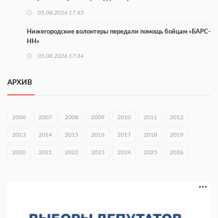
05.08.2026 17:43
Нижегородские волонтеры передали помощь бойцам «БАРС-
НН»
05.08.2026 17:34
Центр «Долголетие по-нижегородски» проведет 50 встреч в
АРХИВ
августе
05.08.2026 16:53
2006
2007
2008
2009
2010
2011
2012
Совет молодых ученых начал работу при правительстве
региона
2013
2014
2015
2016
2017
2018
2019
05.08.2026 15:57
2020
2021
2022
2023
2024
2025
2026
16 нижегородцев победили в конкурсе «Большая перемена»
05.08.2026 15:50
Около 800 школ готовят к новому учебному году
05.08.2026 15:23