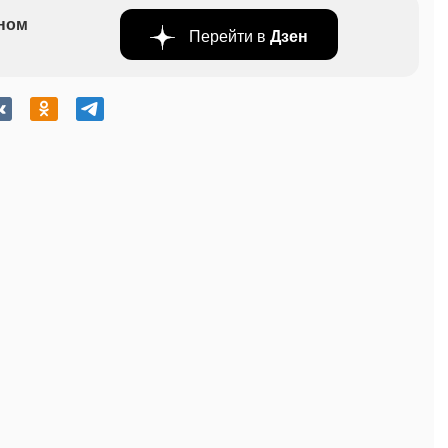
бном
Перейти в
Дзен