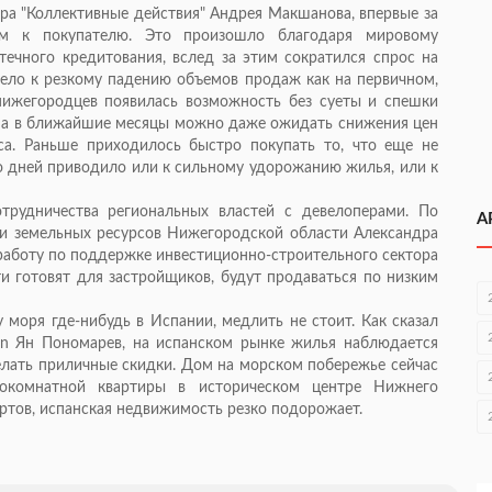
ра "Коллективные действия" Андрея Макшанова, впервые за
м к покупателю. Это произошло благодаря мировому
ечного кредитования, вслед за этим сократился спрос на
ело к резкому падению объемов продаж как на первичном,
нижегородцев появилась возможность без суеты и спешки
, а в ближайшие месяцы можно даже ожидать снижения цен
са. Раньше приходилось быстро покупать то, что еще не
о дней приводило или к сильному удорожанию жилья, или к
трудничества региональных властей с девелоперами. По
А
и земельных ресурсов Нижегородской области Александра
 работу по поддержке инвестиционно-строительного сектора
ти готовят для застройщиков, будут продаваться по низким
у моря где-нибудь в Испании, медлить не стоит. Как сказал
ain Ян Пономарев, на испанском рынке жилья наблюдается
лать приличные скидки. Дом на морском побережье сейчас
окомнатной квартиры в историческом центре Нижнего
пертов, испанская недвижимость резко подорожает.