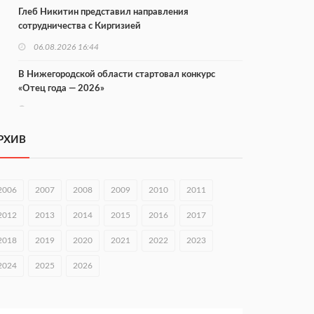
Глеб Никитин представил направления
сотрудничества с Киргизией
06.08.2026 16:44
В Нижегородской области стартовал конкурс
«Отец года — 2026»
06.08.2026 16:37
Городец подписал соглашения с Кара-Кулем и
РХИВ
Токмоком
06.08.2026 16:26
2006
2007
2008
2009
2010
2011
Экспорт продукции АПК Нижегородской области
вырос в 1,9 раза
2012
2013
2014
2015
2016
2017
06.08.2026 16:18
2018
2019
2020
2021
2022
2023
В Нижнем Новгороде открыли фестиваль «Семья
2024
2025
2026
Нижегородская»
06.08.2026 16:08