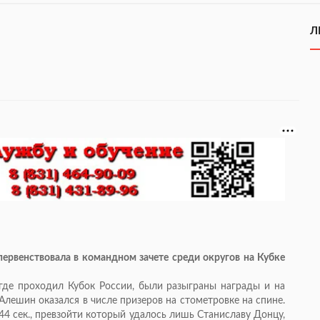
Л
ервенствовала в командном зачете среди округов на Кубке
где проходил Кубок России, были разыграны награды и на
лешин оказался в числе призеров на стометровке на спине.
44 сек., превзойти который удалось лишь Станиславу Донцу,