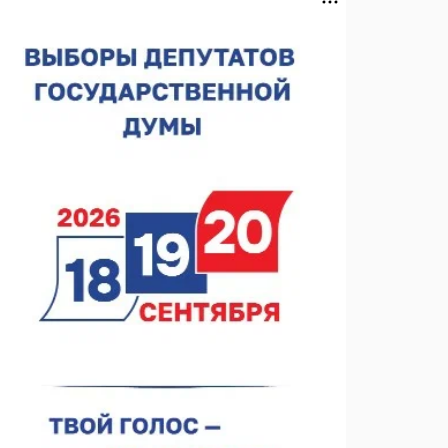
Нижегородская область подписала соглашения с
регионами Киргизии
06.08.2026 15:26
Видели ночь, бежали всю ночь... На
Нижневолжской набережной прошел необычный
забег
06.08.2026 15:25
Они закрыли наш гештальт
06.08.2026 15:05
Нижегородские хирурги выполнили трансоральную
операцию на щитовидной железе
06.08.2026 15:03
Более 30 нижегородцев прошли обучение для
соцконтракта
06.08.2026 14:46