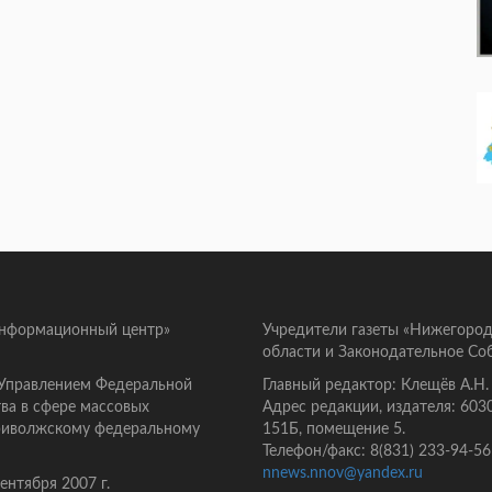
информационный центр»
Учредители газеты «Нижегород
области и Законодательное Со
 Управлением Федеральной
Главный редактор: Клещёв А.Н.
ва в сфере массовых
Адрес редакции, издателя: 603
Приволжскому федеральному
151Б, помещение 5.
Телефон/факс: 8(831) 233-94-56
nnews.nnov@yandex.ru
нтября 2007 г.