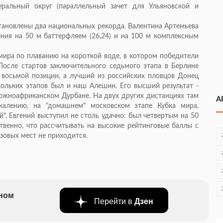
ральный округ (параллельный зачет для Ульяновской и
становлены два национальных рекорда. Валентина Артемьева
ния на 50 м баттерфляем (26,24) и на 100 м комплексным
ира по плаванию на короткой воде, в котором победители
После стартов заключительного седьмого этапа в Берлине
 восьмой позиции, а лучший из российских пловцов Донец
скольких этапов был и наш Алешин. Его высший результат -
 южноафриканском Дурбане. На двух других дистанциях там
А
жалению, на "домашнем" московском этапе Кубка мира,
", Евгений выступил не столь удачно: был четвертым на 50
твенно, что рассчитывать на высокие рейтинговые баллы с
овых мест не приходится.
бном
Перейти в
Дзен