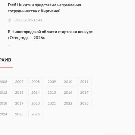
Глеб Никитин представил направления
сотрудничества с Киргизией
06.08.2026 16:44
В Нижегородской области стартовал конкурс
«Отец года — 2026»
06.08.2026 16:37
Городец подписал соглашения с Кара-Кулем и
РХИВ
Токмоком
06.08.2026 16:26
2006
2007
2008
2009
2010
2011
Экспорт продукции АПК Нижегородской области
вырос в 1,9 раза
2012
2013
2014
2015
2016
2017
06.08.2026 16:18
2018
2019
2020
2021
2022
2023
В Нижнем Новгороде открыли фестиваль «Семья
2024
2025
2026
Нижегородская»
06.08.2026 16:08