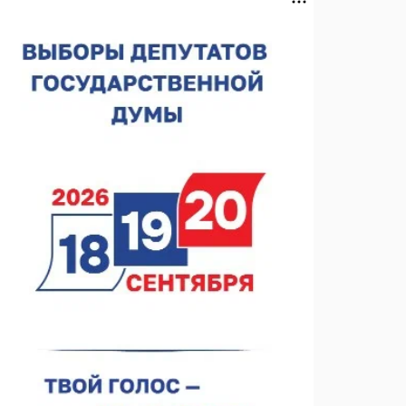
Нижегородская область подписала соглашения с
регионами Киргизии
06.08.2026 15:26
Видели ночь, бежали всю ночь... На
Нижневолжской набережной прошел необычный
забег
06.08.2026 15:25
Они закрыли наш гештальт
06.08.2026 15:05
Нижегородские хирурги выполнили трансоральную
операцию на щитовидной железе
06.08.2026 15:03
Более 30 нижегородцев прошли обучение для
соцконтракта
06.08.2026 14:46