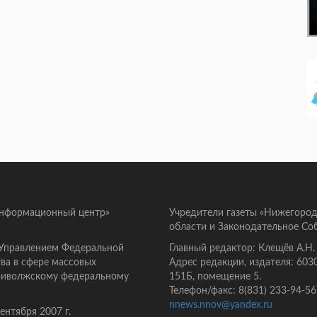
информационный центр»
Учредители газеты «Нижегород
области и Законодательное Со
 Управлением Федеральной
Главный редактор: Клещёв А.Н.
ва в сфере массовых
Адрес редакции, издателя: 603
Приволжскому федеральному
151Б, помещение 5.
Телефон/факс: 8(831) 233-94-56
nnews.nnov@yandex.ru
нтября 2007 г.