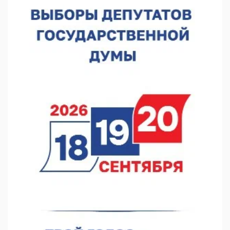
В Нижнем Новгороде прошло совещание Росгвардии
07.08.2026 12:04
В Нижегородской области созданы четыре ММЦ
07.08.2026 11:46
Кратковременные перерывы вещания телерадиопрограмм
ожидаются в Нижнем Новгороде до 16 августа в связи с
покраской телебашни
07.08.2026 11:20
В автобусах Арзамаса устанавливают терминалы оплаты
07.08.2026 11:03