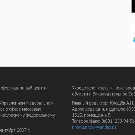
информационный центр»
Учредители газеты «Нижегород
области и Законодательное Со
 Управлением Федеральной
Главный редактор: Клещёв А.Н.
ва в сфере массовых
Адрес редакции, издателя: 603
Приволжскому федеральному
151Б, помещение 5.
Телефон/факс: 8(831) 233-94-56
nnews.nnov@yandex.ru
нтября 2007 г.