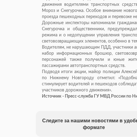
движения водителями транспортных средс
Мороз и Снегурочка. Особое внимание новог
проезда пешеходных переходов и перевозке н
Дорожные инспекторы напоминали граждана
Снегурочка и общественники, предупрежда
режима и о недопущении управления транспо
световозвращающих элементов, особенно в тем
Водителям, не нарушающим ПДД, участники ак
набор информационных брошюр, световозв
персонажей также получили и юные жит
пассажирами автотранспортных средств.
Подводя итоги акции, майор полиции Алекс
по Нижнему Новгороду отметил: «Подобн
стимулирует водителей и пешеходов соблюдат
участников дорожного движения».
Источник - Пресс-служба ГУ МВД России по Н
Следите за нашими новостями в удо
формате