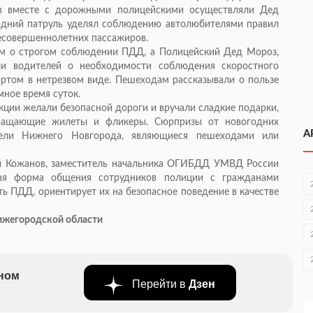
тв вместе с дорожными полицейскими осуществляли Дед
одний патруль уделял соблюдению автолюбителями правил
есовершеннолетних пассажиров.
м о строгом соблюдении ПДД, а Полицейский Дед Мороз,
ли водителей о необходимости соблюдения скоростного
ртом в нетрезвом виде. Пешеходам рассказывали о пользе
ное время суток.
ции желали безопасной дороги и вручали сладкие подарки,
ращающие жилеты и фликеры. Сюрпризы от новогодних
А
ели Нижнего Новгорода, являющиеся пешеходами или
ей Кожанов, заместитель начальника ОГИБДД УМВД России
ая форма общения сотрудников полиции с гражданами
ь ПДД, ориентирует их на безопасное поведение в качестве
ижегородской области
бном
Перейти в
Дзен