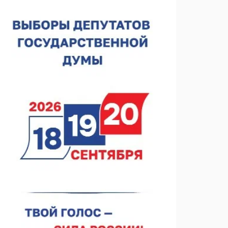
Около 800 школ готовят к новому учебному году
05.08.2026 15:23
В Нижнем Новгороде подвели итоги отбора на
фестиваль «Музыка балконов»
05.08.2026 14:04
Фестиваль SALUT! ИСКРА пройдет в сквере
Свердлова
05.08.2026 12:31
В «Заповедных кварталах» отметят 120-летие
усадьбы Гусевых
05.08.2026 11:28
Нижегородский кадровый центр проведет ярмарки
вакансий в августе
05.08.2026 10:51