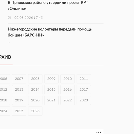
В Приокском районе утвердили проект КРТ
«Ольгино»
05.08.2026 17:43
Нижегородские волонтеры передали помощь
бойцам «БАРС-НН»
05.08.2026 17:34
Центр «Долголетие по-нижегородски» проведет 50
РХИВ
встреч в августе
05.08.2026 16:53
2006
2007
2008
2009
2010
2011
Совет молодых ученых начал работу при
правительстве региона
2012
2013
2014
2015
2016
2017
05.08.2026 15:57
2018
2019
2020
2021
2022
2023
16 нижегородцев победили в конкурсе «Большая
2024
2025
2026
перемена»
05.08.2026 15:50