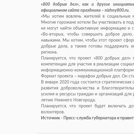
«800 добрых дел», как и другие инициат
официальном сайте праздника – nizhny800.ru.
«Мы хотим вовлечь жителей в социальные м
Многие горожане хотели бы участвовать в подо
не могут найти объективную информацию и со
«Во-вторых, чтобы совершить доброе дело
навыками. Мы хотим, чтобы этот проект сфор
добрые дела, а также готовы поддержать ин
региона.
Планируется, что проект «800 добрых дел»
компетенции для участия в реализации социал
информационно-коммуникационной платформо
Формат проекта – марафон добрых дел. Он ста
В январе 2020 года состоится стратегическая 
развития добровольчества и благотворитель
усилия и ресурсы граждан и организаций для
летию Нижнего Новгорода.
Планируется, что проект будет включать д
волонтеров.
Источник - Пресс-служба губернатора и прави