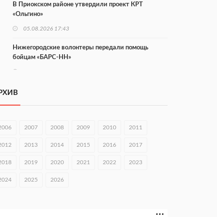
В Приокском районе утвердили проект КРТ
«Ольгино»
05.08.2026 17:43
Нижегородские волонтеры передали помощь
бойцам «БАРС-НН»
05.08.2026 17:34
Центр «Долголетие по-нижегородски» проведет 50
РХИВ
встреч в августе
05.08.2026 16:53
2006
2007
2008
2009
2010
2011
Совет молодых ученых начал работу при
правительстве региона
2012
2013
2014
2015
2016
2017
05.08.2026 15:57
2018
2019
2020
2021
2022
2023
16 нижегородцев победили в конкурсе «Большая
2024
2025
2026
перемена»
05.08.2026 15:50