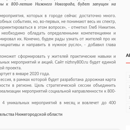
ивы к 800-летию Нижнего Новгорода, будет запущен на
ероприятия, которых в городе сейчас достаточно много.
бных событиях, но, во-первых, не понимают весь их спектр,
риентироваться в этом вопросе», - отметил Глеб Никитин.
, необходимо обладать определенными компетенциями и
мировал их. Конечно, будем рады узнать от жителей про их
ициативы и направить в нужное русло», - добавил глава
А
 поможет сформировать у жителей практические навыки и
ьных мероприятий и акций. Сайт nizhny800.ru будет единой
й проекта.
ртует в январе 2020 года.
сессия, в рамках которой будет разработана дорожная карта
ности в регионе. Цель стратегической сессии объединить
 реализации мероприятий социальной направленности к 800-
о 4 уникальных мероприятий в месяц и вовлечет до 400
тельства Нижегородской области