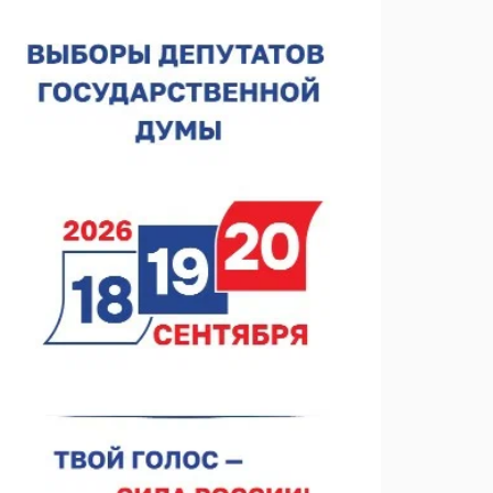
Около 800 школ готовят к новому учебному году
05.08.2026 15:23
В Нижнем Новгороде подвели итоги отбора на
фестиваль «Музыка балконов»
05.08.2026 14:04
Фестиваль SALUT! ИСКРА пройдет в сквере
Свердлова
05.08.2026 12:31
В «Заповедных кварталах» отметят 120-летие
усадьбы Гусевых
05.08.2026 11:28
Нижегородский кадровый центр проведет ярмарки
вакансий в августе
05.08.2026 10:51