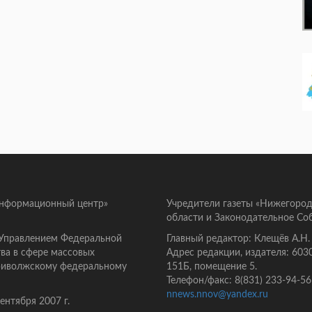
информационный центр»
Учредители газеты «Нижегород
области и Законодательное Со
 Управлением Федеральной
Главный редактор: Клещёв А.Н.
ва в сфере массовых
Адрес редакции, издателя: 603
Приволжскому федеральному
151Б, помещение 5.
Телефон/факс: 8(831) 233-94-56
nnews.nnov@yandex.ru
нтября 2007 г.