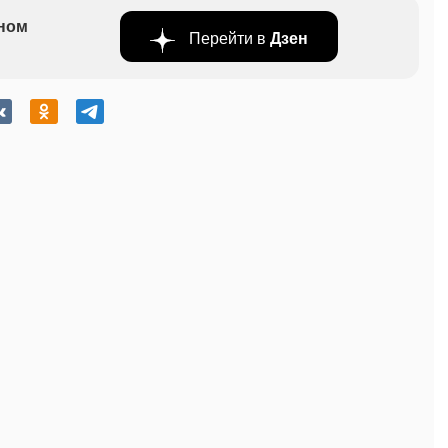
бном
Перейти в
Дзен