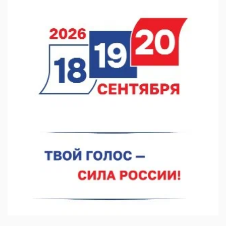
В Нижегородской области созданы четыре ММЦ
07.08.2026 11:46
Кратковременные перерывы вещания телерадиопрограмм
ожидаются в Нижнем Новгороде до 16 августа в связи с
покраской телебашни
07.08.2026 11:20