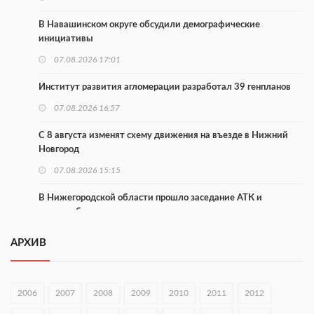
В Навашинском округе обсудили демографические
инициативы
07.08.2026 17:01
Институт развития агломерации разработал 39 генпланов
07.08.2026 16:57
С 8 августа изменят схему движения на въезде в Нижний
Новгород
07.08.2026 15:15
В Нижегородской области прошло заседание АТК и
оперштаба
07.08.2026 14:54
АРХИВ
В Чкаловске спустили на воду «Метеор-120Р»
07.08.2026 14:01
2006
2007
2008
2009
2010
2011
2012
В Нижегородской области выбрали лучшего лесного