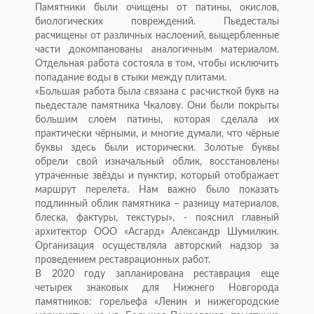
Памятники были очищены от патины, окислов,
биологических повреждений. Пьедесталы
расчищены от различных наслоений, выщербленные
части докомпанованы аналогичным материалом.
Отдельная работа состояла в том, чтобы исключить
попадание воды в стыки между плитами.
«Большая работа была связана с расчисткой букв на
пьедестале памятника Чкалову. Они были покрыты
большим слоем патины, которая сделала их
практически чёрными, и многие думали, что чёрные
буквы здесь были исторически. Золотые буквы
обрели свой изначальный облик, восстановлены
утраченные звёзды и пунктир, который отображает
маршрут перелета. Нам важно было показать
подлинный облик памятника – разницу материалов,
блеска, фактуры, текстуры», - пояснил главный
архитектор ООО «Асгард» Александр Шумилкин.
Организация осуществляла авторский надзор за
проведением реставрационных работ.
В 2020 году запланирована реставрация еще
четырех знаковых для Нижнего Новгорода
памятников: горельефа «Ленин и нижегородские