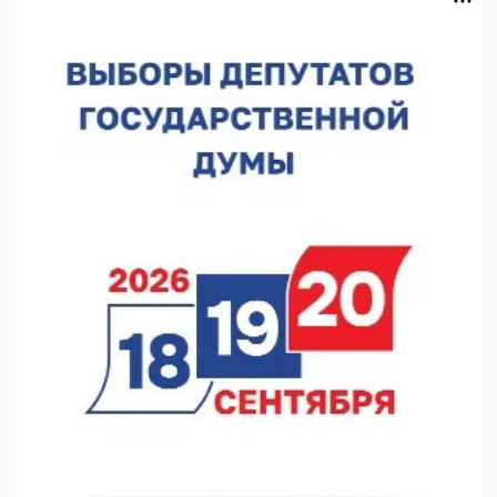
В Нижегородской области посещаемость спортобъектов
выросла на 28%
07.08.2026 12:15
В Нижнем Новгороде прошло совещание Росгвардии
07.08.2026 12:04
В Нижегородской области созданы четыре ММЦ
07.08.2026 11:46
Кратковременные перерывы вещания телерадиопрограмм
ожидаются в Нижнем Новгороде до 16 августа в связи с
покраской телебашни
07.08.2026 11:20