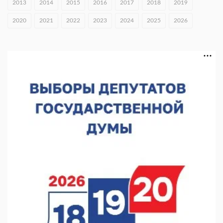
2013
2014
2015
2016
2017
2018
2019
В Нижнем Новгороде открыли фестиваль «Семья
2020
2021
2022
2023
2024
2025
2026
Нижегородская»
06.08.2026 16:08
Нижегородская область подписала соглашения с регионами
Киргизии
06.08.2026 15:26
Видели ночь, бежали всю ночь... На Нижневолжской
набережной прошел необычный забег
06.08.2026 15:25
Они закрыли наш гештальт
06.08.2026 15:05
Нижегородские хирурги выполнили трансоральную
операцию на щитовидной железе
06.08.2026 15:03