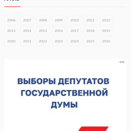
05.08.2026 17:58
В Приокском районе утвердили проект КРТ «Ольгино»
2006
2007
2008
2009
2010
2011
2012
05.08.2026 17:43
2013
2014
2015
2016
2017
2018
2019
Нижегородские волонтеры передали помощь бойцам «БАРС-
НН»
2020
2021
2022
2023
2024
2025
2026
05.08.2026 17:34
Центр «Долголетие по-нижегородски» проведет 50 встреч в
августе
05.08.2026 16:53
Совет молодых ученых начал работу при правительстве
региона
05.08.2026 15:57
16 нижегородцев победили в конкурсе «Большая перемена»
05.08.2026 15:50