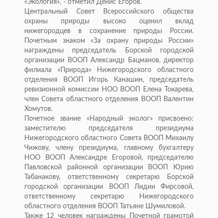
«Экология», - отметил Денис Егоров.
Центральный Совет Всероссийского общества
охраны природы высоко оценил вклад
нижегородцев в сохранение природы России.
Почетным знаком «За охрану природы России»
награждены председатель Борской городской
организации ВООП Александр Бацманов, директор
филиала «Природа» Нижегородского областного
отделения ВООП Игорь Канашин, председатель
ревизионной комиссии НОО ВООП Елена Токарева,
член Совета областного отделения ВООП Валентин
Хомутов.
Почетное звание «Народный эколог» присвоено:
заместителю председателя президиума
Нижегородского областного Совета ВООП Михаилу
Чижову, члену президиума, главному бухгалтеру
НОО ВООП Александре Егоровой, председателю
Павловской районной организации ВООП Юрию
Табанакову, ответственному секретарю Борской
городской организации ВООП Лидии Фирсовой,
ответственному секретарю Нижегородского
областного отделения ВООП Татьяне Шумиловой.
Также 12 человек награждены Почетной грамотой