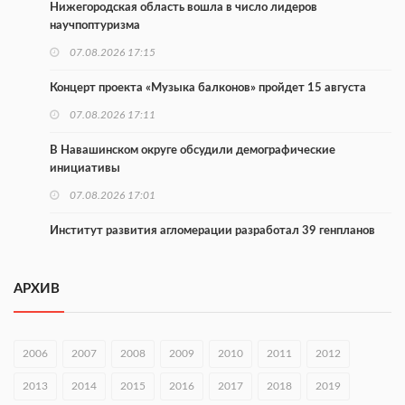
Нижегородская область вошла в число лидеров
научпоптуризма
07.08.2026 17:15
Концерт проекта «Музыка балконов» пройдет 15 августа
07.08.2026 17:11
В Навашинском округе обсудили демографические
инициативы
07.08.2026 17:01
Институт развития агломерации разработал 39 генпланов
07.08.2026 16:57
АРХИВ
С 8 августа изменят схему движения на въезде в Нижний
Новгород
07.08.2026 15:15
2006
2007
2008
2009
2010
2011
2012
В Нижегородской области прошло заседание АТК и
2013
2014
2015
2016
2017
2018
2019
оперштаба