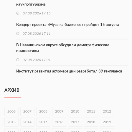
научпоптуризма
07.08.2026 17:15
Концерт проекта «Музыка балконов» пройдет 15 августа
07.08.2026 17:11
В Навашинском округе обсудили демографические
инициативы
07.08.2026 17:01
Институт развития агломерации разработал 39 генпланов
07.08.2026 16:57
АРХИВ
С 8 августа изменят схему движения на въезде в Нижний
Новгород
07.08.2026 15:15
2006
2007
2008
2009
2010
2011
2012
В Нижегородской области прошло заседание АТК и
2013
2014
2015
2016
2017
2018
2019
оперштаба