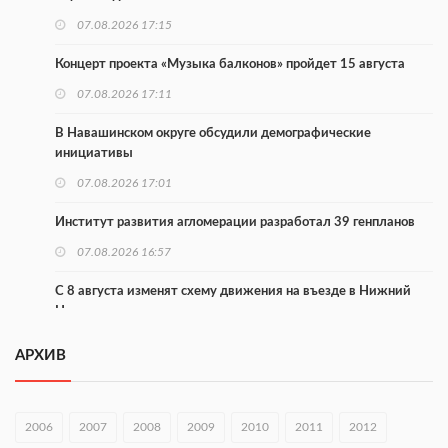
07.08.2026 17:15
Концерт проекта «Музыка балконов» пройдет 15 августа
07.08.2026 17:11
В Навашинском округе обсудили демографические
инициативы
07.08.2026 17:01
Институт развития агломерации разработал 39 генпланов
07.08.2026 16:57
С 8 августа изменят схему движения на въезде в Нижний
Новгород
07.08.2026 15:15
АРХИВ
В Нижегородской области прошло заседание АТК и
оперштаба
2006
2007
2008
2009
2010
2011
2012
07.08.2026 14:54