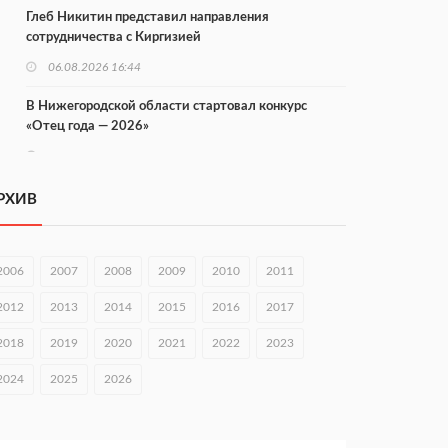
Глеб Никитин представил направления
сотрудничества с Киргизией
06.08.2026 16:44
В Нижегородской области стартовал конкурс
«Отец года — 2026»
06.08.2026 16:37
Городец подписал соглашения с Кара-Кулем и
РХИВ
Токмоком
06.08.2026 16:26
2006
2007
2008
2009
2010
2011
Экспорт продукции АПК Нижегородской области
вырос в 1,9 раза
2012
2013
2014
2015
2016
2017
06.08.2026 16:18
2018
2019
2020
2021
2022
2023
В Нижнем Новгороде открыли фестиваль «Семья
2024
2025
2026
Нижегородская»
06.08.2026 16:08