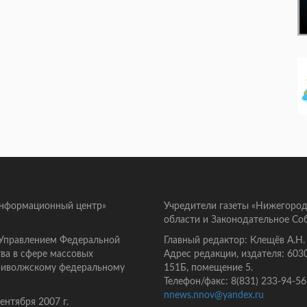
информационный центр»
Учредители газеты «Нижегород
области и Законодательное Со
 Управлением Федеральной
Главный редактор: Клещёв А.Н.
ва в сфере массовых
Адрес редакции, издателя: 603
Приволжскому федеральному
151Б, помещение 5.
Телефон/факс: 8(831) 233-94-56
nnews.nnov@yandex.ru
нтября 2007 г.