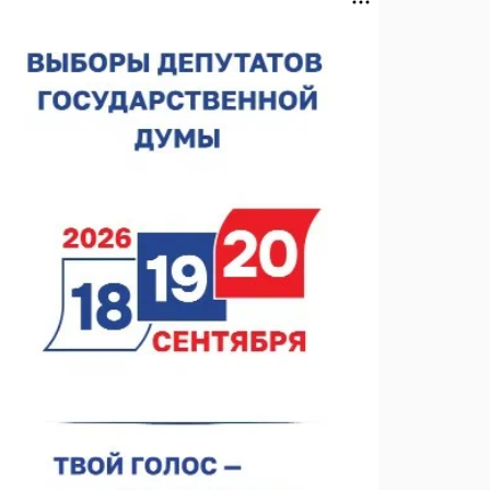
Нижегородская область подписала соглашения с
регионами Киргизии
06.08.2026 15:26
Видели ночь, бежали всю ночь... На
Нижневолжской набережной прошел необычный
забег
06.08.2026 15:25
Они закрыли наш гештальт
06.08.2026 15:05
Нижегородские хирурги выполнили трансоральную
операцию на щитовидной железе
06.08.2026 15:03
Более 30 нижегородцев прошли обучение для
соцконтракта
06.08.2026 14:46