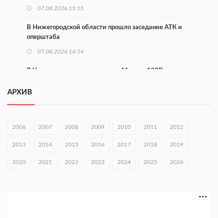
07.08.2026 15:15
В Нижегородской области прошло заседание АТК и
оперштаба
07.08.2026 14:54
В Чкаловске спустили на воду «Метеор-120Р»
07.08.2026 14:01
АРХИВ
В Нижегородской области выбрали лучшего лесного
пожарного
2006
2007
2008
2009
2010
2011
2012
07.08.2026 13:48
2013
2014
2015
2016
2017
2018
2019
В Нижнем Новгороде отметили 70-летие Дня строителя
2020
07.08.2026 13:15
2021
2022
2023
2024
2025
2026
В Нижегородской области посещаемость спортобъектов
выросла на 28%
07.08.2026 12:15