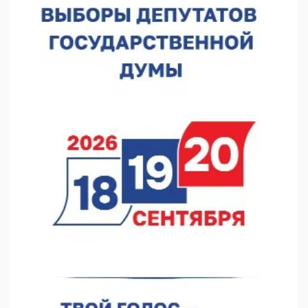
В Нижнем Новгороде прошло совещание Росгвардии
07.08.2026 12:04
В Нижегородской области созданы четыре ММЦ
07.08.2026 11:46
Кратковременные перерывы вещания телерадиопрограмм
ожидаются в Нижнем Новгороде до 16 августа в связи с
покраской телебашни
07.08.2026 11:20
В автобусах Арзамаса устанавливают терминалы оплаты
07.08.2026 11:03