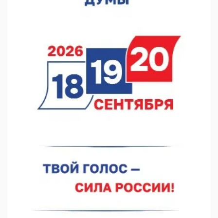
07.08.2026 11:46
Кратковременные перерывы вещания телерадиопрограмм
ожидаются в Нижнем Новгороде до 16 августа в связи с
покраской телебашни
07.08.2026 11:20
В автобусах Арзамаса устанавливают терминалы оплаты
07.08.2026 11:03