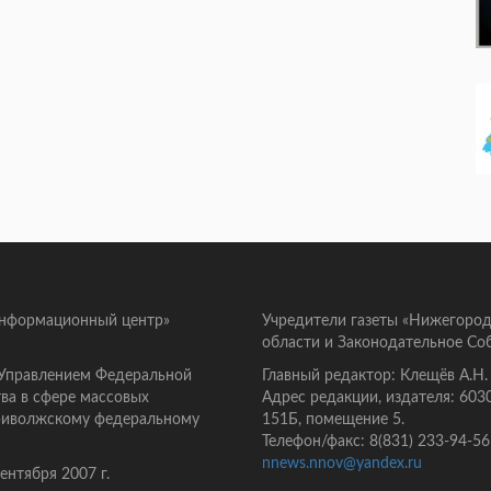
информационный центр»
Учредители газеты «Нижегород
области и Законодательное Со
 Управлением Федеральной
Главный редактор: Клещёв А.Н.
ва в сфере массовых
Адрес редакции, издателя: 603
Приволжскому федеральному
151Б, помещение 5.
Телефон/факс: 8(831) 233-94-56
nnews.nnov@yandex.ru
нтября 2007 г.