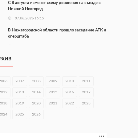
С 8 августа изменят схему движения на въезде в
Нижний Новгород
07.08.2026 15:15
В Нижегородской области прошло заседание АТК и
оперштаба
07.08.2026 14:54
В Чкаловске спустили на воду «Метеор-120Р»
РХИВ
07.08.2026 14:01
В Нижегородской области выбрали лучшего
2006
2007
2008
2009
2010
2011
лесного пожарного
2012
2013
2014
2015
2016
2017
07.08.2026 13:48
2018
2019
2020
2021
2022
2023
В Нижнем Новгороде отметили 70-летие Дня
строителя
2024
2025
2026
07.08.2026 13:15
В Нижегородской области посещаемость