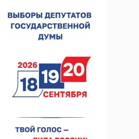
спортобъектов выросла на 28%
07.08.2026 12:15
В Нижнем Новгороде прошло совещание
Росгвардии
07.08.2026 12:04
В Нижегородской области созданы четыре ММЦ
07.08.2026 11:46
Кратковременные перерывы вещания
телерадиопрограмм ожидаются в Нижнем
Новгороде до 16 августа в связи с покраской
07.08.2026 11:20
телебашни
В автобусах Арзамаса устанавливают терминалы
оплаты
07.08.2026 11:03