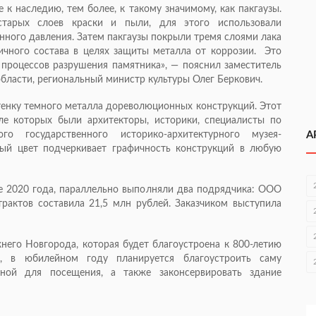
к наследию, тем более, к такому значимому, как пакгаузы.
старых слоев краски и пыли, для этого использовали
ного давления. Затем пакгаузы покрыли тремя слоями лака
ичного состава в целях защиты металла от коррозии. Это
роцессов разрушения памятника», — пояснил заместитель
бласти, региональный министр культуры Олег Беркович.
тенку темного металла дореволюционных конструкций. Этот
ле которых были архитекторы, историки, специалисты по
о государственного историко-архитектурного музея-
А
ный цвет подчеркивает графичность конструкций в любую
е 2020 года, параллельно выполняли два подрядчика: ООО
рактов составила 21,5 млн рублей. Заказчиком выступила
его Новгорода, которая будет благоустроена к 800-летию
в, в юбилейном году планируется благоустроить саму
ной для посещения, а также законсервировать здание