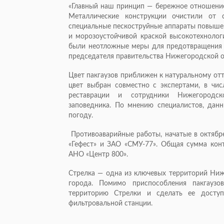
«Главный наш принцип — бережное отношение 
Металлические конструкции очистили от 
специальные пескоструйные аппараты повышен
и морозоустойчивой краской высокотехнолог
были неотложные меры для предотвращения п
председателя правительства Нижегородской о
Цвет пакгаузов приближен к натуральному от
цвет выбран совместно с экспертами, в чис
реставрации и сотрудники Нижегородског
заповедника. По мнению специалистов, дан
погоду.
Противоаварийные работы, начатые в октябр
«Гефест» и ЗАО «СМУ-77». Общая сумма конт
АНО «Центр 800».
Стрелка — одна из ключевых территорий Нижн
города. Помимо приспособления пакгаузо
территорию Стрелки и сделать ее доступ
фильтровальной станции.