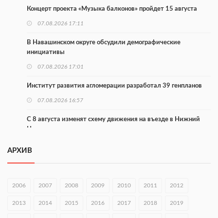
Концерт проекта «Музыка балконов» пройдет 15 августа
07.08.2026 17:11
В Навашинском округе обсудили демографические
инициативы
07.08.2026 17:01
Институт развития агломерации разработал 39 генпланов
07.08.2026 16:57
С 8 августа изменят схему движения на въезде в Нижний
Новгород
07.08.2026 15:15
АРХИВ
В Нижегородской области прошло заседание АТК и
оперштаба
2006
2007
2008
2009
2010
2011
2012
07.08.2026 14:54
2013
2014
2015
2016
2017
2018
2019
В Чкаловске спустили на воду «Метеор-120Р»