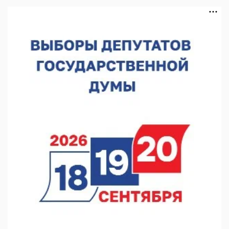
Нижегородская область подписала соглашения с регионами
Киргизии
06.08.2026 15:26
Видели ночь, бежали всю ночь... На Нижневолжской
набережной прошел необычный забег
06.08.2026 15:25
Они закрыли наш гештальт
06.08.2026 15:05
Нижегородские хирурги выполнили трансоральную
операцию на щитовидной железе
06.08.2026 15:03
Более 30 нижегородцев прошли обучение для соцконтракта
06.08.2026 14:46