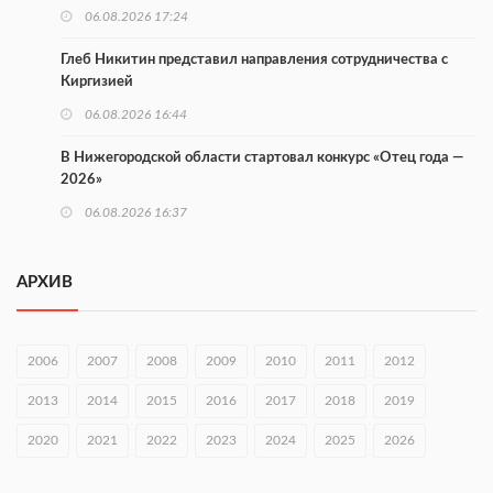
06.08.2026 17:24
Глеб Никитин представил направления сотрудничества с
Киргизией
06.08.2026 16:44
В Нижегородской области стартовал конкурс «Отец года —
2026»
06.08.2026 16:37
Городец подписал соглашения с Кара-Кулем и Токмоком
АРХИВ
06.08.2026 16:26
Экспорт продукции АПК Нижегородской области вырос в 1,9
раза
2006
2007
2008
2009
2010
2011
2012
06.08.2026 16:18
2013
2014
2015
2016
2017
2018
2019
В Нижнем Новгороде открыли фестиваль «Семья
2020
2021
2022
2023
2024
2025
2026
Нижегородская»
06.08.2026 16:08