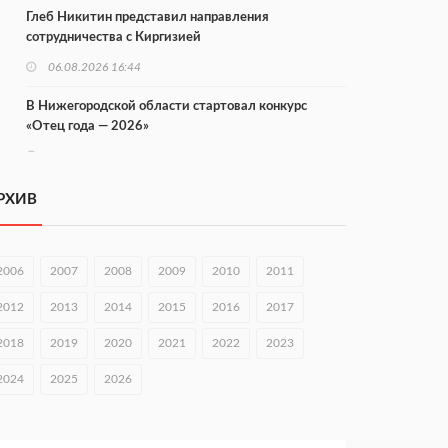
Глеб Никитин представил направления
сотрудничества с Киргизией
06.08.2026 16:44
В Нижегородской области стартовал конкурс
«Отец года — 2026»
06.08.2026 16:37
Городец подписал соглашения с Кара-Кулем и
РХИВ
Токмоком
06.08.2026 16:26
2006
2007
2008
2009
2010
2011
Экспорт продукции АПК Нижегородской области
вырос в 1,9 раза
2012
2013
2014
2015
2016
2017
06.08.2026 16:18
2018
2019
2020
2021
2022
2023
В Нижнем Новгороде открыли фестиваль «Семья
2024
2025
2026
Нижегородская»
06.08.2026 16:08