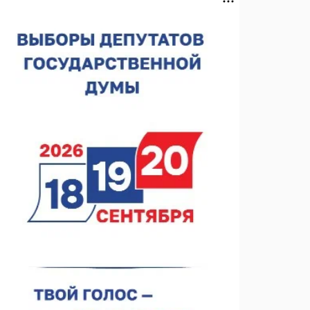
Нижегородская область подписала соглашения с
регионами Киргизии
06.08.2026 15:26
Видели ночь, бежали всю ночь... На
Нижневолжской набережной прошел необычный
забег
06.08.2026 15:25
Они закрыли наш гештальт
06.08.2026 15:05
Нижегородские хирурги выполнили трансоральную
операцию на щитовидной железе
06.08.2026 15:03
Более 30 нижегородцев прошли обучение для
соцконтракта
06.08.2026 14:46