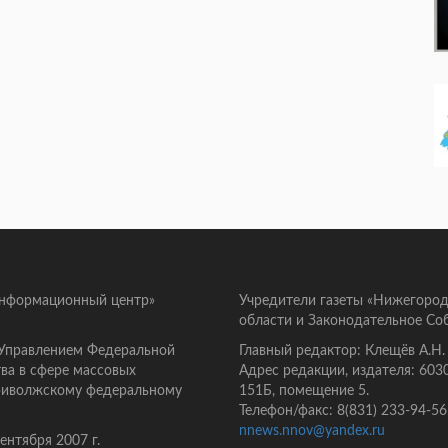
информационный центр»
Учредители газеты «Нижегород
области и Законодательное Со
 Управлением Федеральной
Главный редактор: Клещёв А.Н.
ва в сфере массовых
Адрес редакции, издателя: 603
Приволжскому федеральному
151Б, помещение 5.
Телефон/факс: 8(831) 233-94-56
nnews.nnov@yandex.ru
нтября 2007 г.