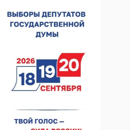
спортобъектов выросла на 28%
07.08.2026 12:15
В Нижнем Новгороде прошло совещание
Росгвардии
07.08.2026 12:04
В Нижегородской области созданы четыре ММЦ
07.08.2026 11:46
Кратковременные перерывы вещания
телерадиопрограмм ожидаются в Нижнем
Новгороде до 16 августа в связи с покраской
07.08.2026 11:20
телебашни
В автобусах Арзамаса устанавливают терминалы
оплаты
07.08.2026 11:03