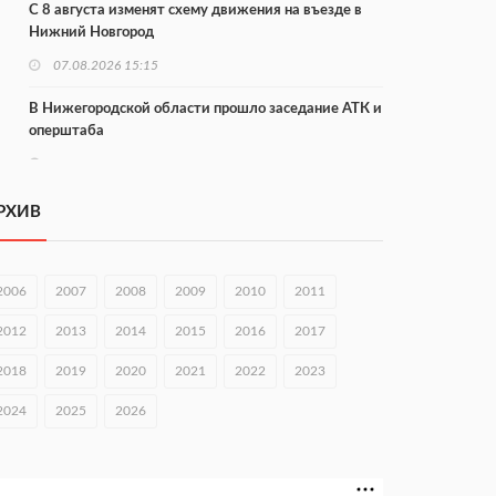
С 8 августа изменят схему движения на въезде в
Нижний Новгород
07.08.2026 15:15
В Нижегородской области прошло заседание АТК и
оперштаба
07.08.2026 14:54
В Чкаловске спустили на воду «Метеор-120Р»
РХИВ
07.08.2026 14:01
В Нижегородской области выбрали лучшего
2006
2007
2008
2009
2010
2011
лесного пожарного
2012
2013
2014
2015
2016
2017
07.08.2026 13:48
2018
2019
2020
2021
2022
2023
В Нижнем Новгороде отметили 70-летие Дня
строителя
2024
2025
2026
07.08.2026 13:15
В Нижегородской области посещаемость