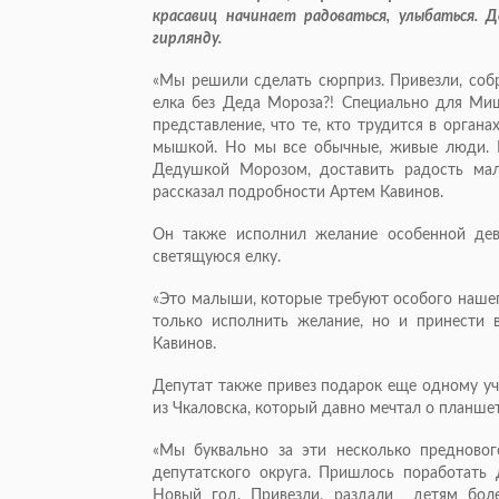
красавиц начинает радоваться, улыбаться. 
гирлянду.
«Мы решили сделать сюрприз. Привезли, собр
елка без Деда Мороза?! Специально для М
представление, что те, кто трудится в орган
мышкой. Но мы все обычные, живые люди. И
Дедушкой Морозом, доставить радость мал
рассказал подробности Артем Кавинов.
Он также исполнил желание особенной де
светящуюся елку.
«Это малыши, которые требуют особого нашего
только исполнить желание, но и принести в
Кавинов.
Депутат также привез подарок еще одному уч
из Чкаловска, который давно мечтал о планшет
«Мы буквально за эти несколько предново
депутатского округа. Пришлось поработать
Новый год. Привезли, раздали детям боле