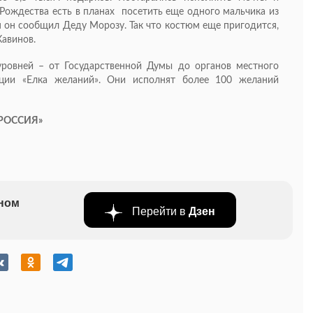
о Рождества есть в планах посетить еще одного мальчика из
ем он сообщил Деду Морозу. Так что костюм еще пригодится,
Кавинов.
уровней – от Государственной Думы до органов местного
кции «Елка желаний». Они исполнят более 100 желаний
 РОССИЯ»
бном
Перейти в
Дзен