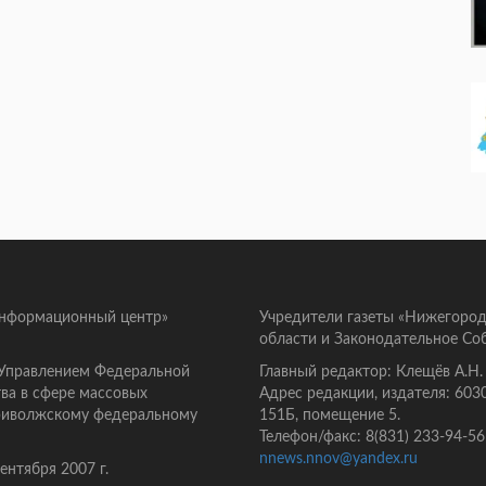
информационный центр»
Учредители газеты «Нижегород
области и Законодательное Со
 Управлением Федеральной
Главный редактор: Клещёв А.Н.
ва в сфере массовых
Адрес редакции, издателя: 603
Приволжскому федеральному
151Б, помещение 5.
Телефон/факс: 8(831) 233-94-56
nnews.nnov@yandex.ru
нтября 2007 г.