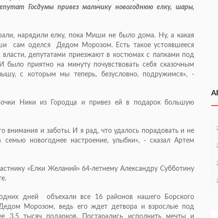
Депутат Госдумы привез мальчику новогоднюю елку, шары,
али, нарядили елку, пока Миши не было дома. Ну, а какая
иши сам оделся Дедом Морозом. Есть такое устоявшееся
ах власти, депутатами приезжают в костюмах с папками под
 было приятно на минуту почувствовать себя сказочным
ышу, с которым мы теперь, безусловно, подружимся», -
А
вочки Ники из Городца и привез ей в подарок большую
 внимания и заботы. И я рад, что удалось порадовать и не
 семью новогоднее настроение, улыбки», - сказал Артем
астнику «Елки Желаний» 64-летнему Александру Субботину
е.
годних дней объехали все 16 районов нашего Борского
 Дедом Морозом, ведь его ждет детвора и взрослые под
е 3,5 тысяч подарков. Постарались исполнить мечты и