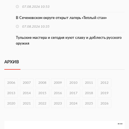
07.08.2026 10:53
В Сеченовском округе открыт лагерь «Теплый стан»
07.08.2026 10:35
Тульские мастера и сегодня куют славу и доблесть русского
оружия
07.08.2026 10:15
АРХИВ
В Нижнем Новгороде откроют IT-центр по
кибербезопасности
06.08.2026 18:42
2006
2007
2008
2009
2010
2011
2012
В Нижегородской области наградили лидеров
2013
2014
2015
2016
2017
2018
2019
строительства
2020
06.08.2026 18:02
2021
2022
2023
2024
2025
2026
Садыр Жапаров и Глеб Никитин провели встречу в Киргизии
06.08.2026 17:43