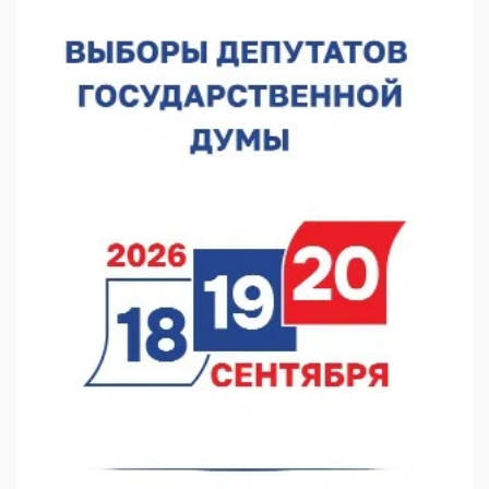
Проект ФОК на Родионова отмечен на конкурсе «ТИМ-
ЛИДЕРЫ 2025/26»
06.08.2026 17:24
Глеб Никитин представил направления сотрудничества с
Киргизией
06.08.2026 16:44
В Нижегородской области стартовал конкурс «Отец года —
2026»
06.08.2026 16:37
Городец подписал соглашения с Кара-Кулем и Токмоком
06.08.2026 16:26