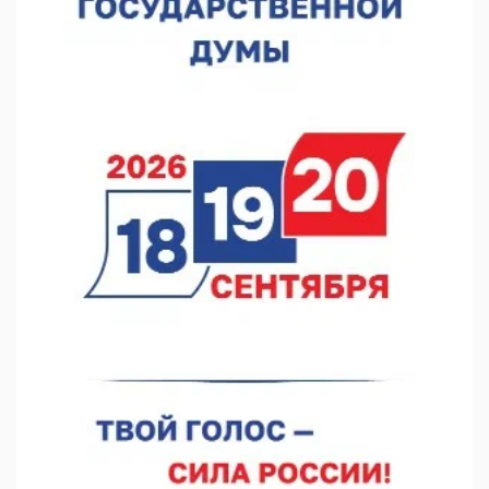
Садыр Жапаров и Глеб Никитин провели встречу в Киргизии
06.08.2026 17:43
Проект ФОК на Родионова отмечен на конкурсе «ТИМ-
ЛИДЕРЫ 2025/26»
06.08.2026 17:24
Глеб Никитин представил направления сотрудничества с
Киргизией
06.08.2026 16:44