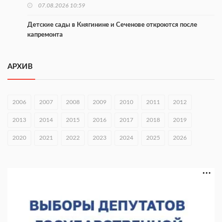
07.08.2026 10:59
Детские сады в Княгинине и Сеченове откроются после
капремонта
07.08.2026 10:53
АРХИВ
В Сеченовском округе открыт лагерь «Теплый стан»
07.08.2026 10:35
2006
2007
2008
2009
2010
2011
2012
Тульские мастера и сегодня куют славу и доблесть русского
оружия
2013
2014
2015
2016
2017
2018
2019
07.08.2026 10:15
2020
2021
2022
2023
2024
2025
2026
В Нижнем Новгороде откроют IT-центр по
кибербезопасности
06.08.2026 18:42
В Нижегородской области наградили лидеров
строительства
06.08.2026 18:02