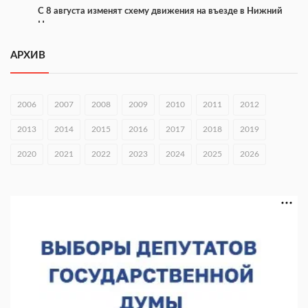
С 8 августа изменят схему движения на въезде в Нижний
Новгород
07.08.2026 15:15
АРХИВ
В Нижегородской области прошло заседание АТК и
оперштаба
2006
2007
2008
2009
2010
2011
2012
07.08.2026 14:54
2013
2014
2015
2016
2017
2018
2019
В Чкаловске спустили на воду «Метеор-120Р»
2020
07.08.2026 14:01
2021
2022
2023
2024
2025
2026
В Нижегородской области выбрали лучшего лесного
пожарного
07.08.2026 13:48
В Нижнем Новгороде отметили 70-летие Дня строителя
07.08.2026 13:15
В Нижегородской области посещаемость спортобъектов
выросла на 28%