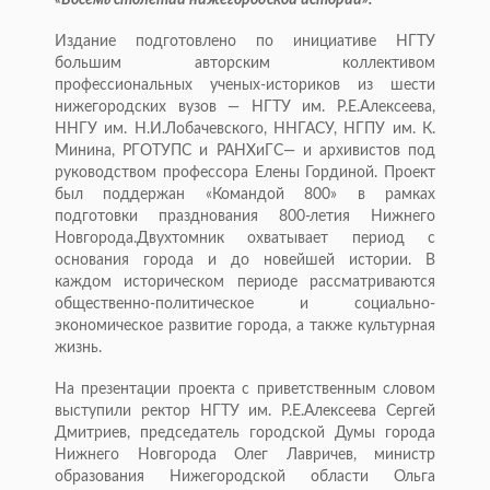
«Восемь столетий нижегородской истории».
Издание подготовлено по инициативе НГТУ
большим авторским коллективом
профессиональных ученых-историков из шести
нижегородских вузов — НГТУ им. Р.Е.Алексеева,
ННГУ им. Н.И.Лобачевского, ННГАСУ, НГПУ им. К.
Минина, РГОТУПС и РАНХиГС— и архивистов под
руководством профессора Елены Гординой. Проект
был поддержан «Командой 800» в рамках
подготовки празднования 800-летия Нижнего
Новгорода.Двухтомник охватывает период с
основания города и до новейшей истории. В
каждом историческом периоде рассматриваются
общественно-политическое и социально-
экономическое развитие города, а также культурная
жизнь.
На презентации проекта с приветственным словом
выступили ректор НГТУ им. Р.Е.Алексеева Сергей
Дмитриев, председатель городской Думы города
Нижнего Новгорода Олег Лавричев, министр
образования Нижегородской области Ольга