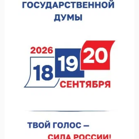
Детские сады в Княгинине и Сеченове откроются после
капремонта
07.08.2026 10:53
В Сеченовском округе открыт лагерь «Теплый стан»
07.08.2026 10:35
Тульские мастера и сегодня куют славу и доблесть русского
оружия
07.08.2026 10:15