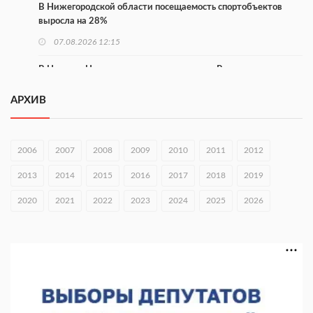
В Нижегородской области посещаемость спортобъектов
выросла на 28%
07.08.2026 12:15
В Нижнем Новгороде прошло совещание Росгвардии
07.08.2026 12:04
АРХИВ
В Нижегородской области созданы четыре ММЦ
07.08.2026 11:46
2006
2007
2008
2009
2010
2011
2012
Кратковременные перерывы вещания телерадиопрограмм
2013
2014
2015
2016
2017
2018
2019
ожидаются в Нижнем Новгороде до 16 августа в связи с
покраской телебашни
2020
07.08.2026 11:20
2021
2022
2023
2024
2025
2026
В автобусах Арзамаса устанавливают терминалы оплаты
07.08.2026 11:03
Центр «Честный знак» обработал 466 обращений за полгода
07.08.2026 10:59