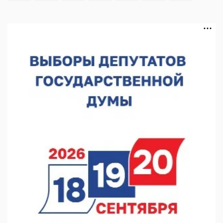
В Нижегородской области выбрали лучшего лесного
пожарного
07.08.2026 13:48
В Нижнем Новгороде отметили 70-летие Дня строителя
07.08.2026 13:15
В Нижегородской области посещаемость спортобъектов
выросла на 28%
07.08.2026 12:15
В Нижнем Новгороде прошло совещание Росгвардии
07.08.2026 12:04
В Нижегородской области созданы четыре ММЦ
07.08.2026 11:46