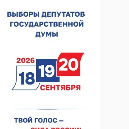
лесного пожарного
07.08.2026 13:48
В Нижнем Новгороде отметили 70-летие Дня
строителя
07.08.2026 13:15
В Нижегородской области посещаемость
спортобъектов выросла на 28%
07.08.2026 12:15
В Нижнем Новгороде прошло совещание
Росгвардии
07.08.2026 12:04
В Нижегородской области созданы четыре ММЦ
07.08.2026 11:46