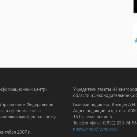
информационный центр»
Учредители газеты «Нижегород
области и Законодательное Со
 Управлением Федеральной
Главный редактор: Клещёв А.Н.
ва в сфере массовых
Адрес редакции, издателя: 603
Приволжскому федеральному
151Б, помещение 5.
Телефон/факс: 8(831) 233-94-56
nnews.nnov@yandex.ru
нтября 2007 г.