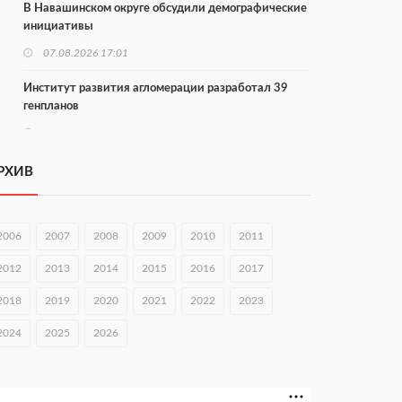
В Навашинском округе обсудили демографические
инициативы
07.08.2026 17:01
Институт развития агломерации разработал 39
генпланов
07.08.2026 16:57
С 8 августа изменят схему движения на въезде в
РХИВ
Нижний Новгород
07.08.2026 15:15
2006
2007
2008
2009
2010
2011
В Нижегородской области прошло заседание АТК и
оперштаба
2012
2013
2014
2015
2016
2017
07.08.2026 14:54
2018
2019
2020
2021
2022
2023
В Чкаловске спустили на воду «Метеор-120Р»
2024
2025
2026
07.08.2026 14:01
В Нижегородской области выбрали лучшего