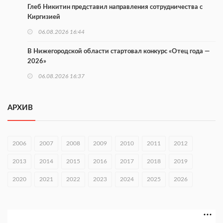
Глеб Никитин представил направления сотрудничества с
Киргизией
06.08.2026 16:44
В Нижегородской области стартовал конкурс «Отец года —
2026»
06.08.2026 16:37
Городец подписал соглашения с Кара-Кулем и Токмоком
АРХИВ
06.08.2026 16:26
Экспорт продукции АПК Нижегородской области вырос в 1,9
раза
2006
2007
2008
2009
2010
2011
2012
06.08.2026 16:18
2013
2014
2015
2016
2017
2018
2019
В Нижнем Новгороде открыли фестиваль «Семья
2020
2021
2022
2023
2024
2025
2026
Нижегородская»
06.08.2026 16:08
Нижегородская область подписала соглашения с регионами