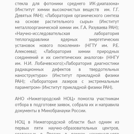
стекла для фотоники среднего ИК-диапазона»
(Институт химии высокочистых веществ им. Г.Г.
Девятых РАН); «Лаборатория органического синтеза
на основе растительного сырья» (Институт
металлоорганической химии им. Г.А. Разуваева РАН);
«Научно-исследовательская лаборатория
теплогидравлики ядерных энергетических
установок нового поколения» (НГТУ им. Р.Е.
Алексеева); «Лаборатория химии природных
соединений и их синтетических аналогов» (ННГУ
им. Н.И. Лобачевского);«Лаборатория диагностики
радиационных дефектов в твердотельных
наноструктурах» (Институт прикладной физики
РАН); «Лаборатория лазеров с экстремальным
параметром» (Институт прикладной физики РАН).
АНО «Нижегородский НОЦ» помогла участникам
отбора в подготовке заявок, собрала их и направила
документы в Минобранауки России.
НОЦ в Нижегородской области был одним из
первых пяти научно-образовательных центров,