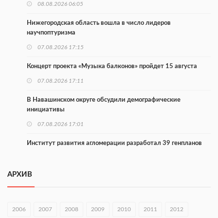
08.08.2026 06:05
Нижегородская область вошла в число лидеров
научпоптуризма
07.08.2026 17:15
Концерт проекта «Музыка балконов» пройдет 15 августа
07.08.2026 17:11
В Навашинском округе обсудили демографические
инициативы
07.08.2026 17:01
Институт развития агломерации разработал 39 генпланов
07.08.2026 16:57
АРХИВ
С 8 августа изменят схему движения на въезде в Нижний
Новгород
07.08.2026 15:15
2006
2007
2008
2009
2010
2011
2012