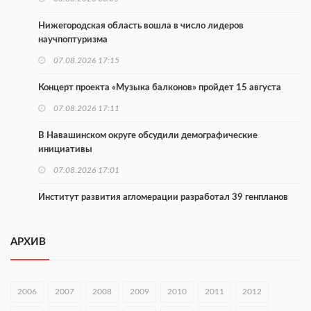
Нижегородская область вошла в число лидеров
научпоптуризма
07.08.2026 17:15
Концерт проекта «Музыка балконов» пройдет 15 августа
07.08.2026 17:11
В Навашинском округе обсудили демографические
инициативы
07.08.2026 17:01
Институт развития агломерации разработал 39 генпланов
07.08.2026 16:57
АРХИВ
С 8 августа изменят схему движения на въезде в Нижний
Новгород
07.08.2026 15:15
2006
2007
2008
2009
2010
2011
2012
В Нижегородской области прошло заседание АТК и