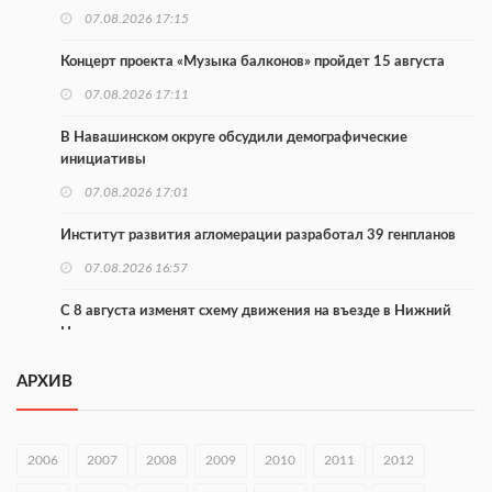
07.08.2026 17:15
Концерт проекта «Музыка балконов» пройдет 15 августа
07.08.2026 17:11
В Навашинском округе обсудили демографические
инициативы
07.08.2026 17:01
Институт развития агломерации разработал 39 генпланов
07.08.2026 16:57
С 8 августа изменят схему движения на въезде в Нижний
Новгород
07.08.2026 15:15
АРХИВ
В Нижегородской области прошло заседание АТК и
оперштаба
2006
2007
2008
2009
2010
2011
2012
07.08.2026 14:54