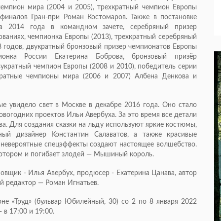
 чемпион мира (2004 и 2005), трехкратный чемпион Европы
ь финалов Гран-при Роман Костомаров. Также в постановке
а 2014 года в командном зачете, серебряный призер
ваниях, чемпионка Европы (2013), трехкратный серебряный
8 годов, двукратный бронзовый призер чемпионатов Европы
онка России Екатерина Боброва, бронзовый призёр
укратный чемпион Европы (2008 и 2010), победитель серии
ратные чемпионы мира (2006 и 2007) Албена Денкова и
 увидело свет в Москве в декабре 2016 года. Оно стало
вогодних проектов Ильи Авербуха. За это время все детали
а. Для создания сказки на льду используют яркие костюмы,
ный дизайнер Константин Салаватов, а также красивые
 невероятные спецэффекты создают настоящее волшебство.
котором и погибает злодей — Мышиный король.
овщик - Илья Авербух, продюсер - Екатерина Цанава, автор
й редактор — Роман Игнатьев.
е «Труд» (бульвар Юбилейный, 30) со 2 по 8 января 2022
 в 17:00 и 19:00.