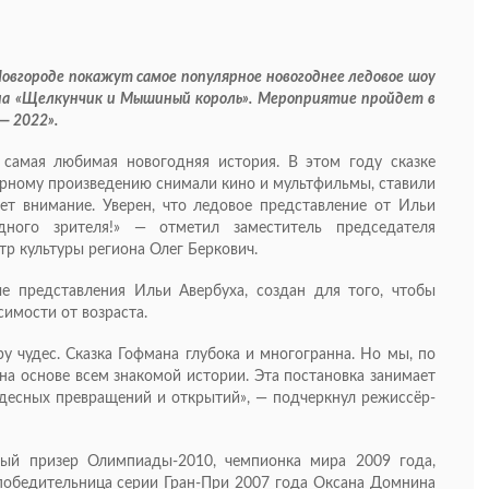
Новгороде покажут самое популярное новогоднее ледовое шоу
мана «Щелкунчик и Мышиный король». Мероприятие пройдет в
— 2022».
 самая любимая новогодняя история. В этом году сказке
арному произведению снимали кино и мультфильмы, ставили
ает внимание. Уверен, что ледовое представление от Ильи
ного зрителя!» — отметил заместитель председателя
р культуры региона Олег Беркович.
ые представления Ильи Авербуха, создан для того, чтобы
симости от возраста.
у чудес. Сказка Гофмана глубока и многогранна. Но мы, по
на основе всем знакомой истории. Эта постановка занимает
десных превращений и открытий», — подчеркнул режиссёр-
вый призер Олимпиады-2010, чемпионка мира 2009 года,
 победительница серии Гран-При 2007 года Оксана Домнина