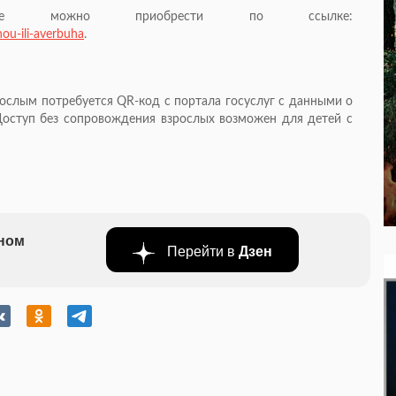
ые можно приобрести по ссылке:
hou-ili-averbuha
.
ослым потребуется QR-код с портала госуслуг с данными о
Доступ без сопровождения взрослых возможен для детей с
бном
Перейти в
Дзен