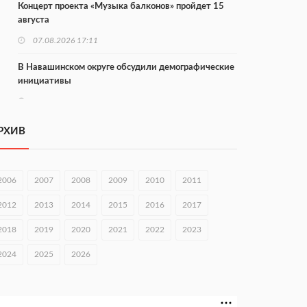
Концерт проекта «Музыка балконов» пройдет 15
августа
07.08.2026 17:11
В Навашинском округе обсудили демографические
инициативы
07.08.2026 17:01
Институт развития агломерации разработал 39
РХИВ
генпланов
07.08.2026 16:57
2006
2007
2008
2009
2010
2011
С 8 августа изменят схему движения на въезде в
Нижний Новгород
2012
2013
2014
2015
2016
2017
07.08.2026 15:15
2018
2019
2020
2021
2022
2023
В Нижегородской области прошло заседание АТК и
2024
2025
2026
оперштаба
07.08.2026 14:54