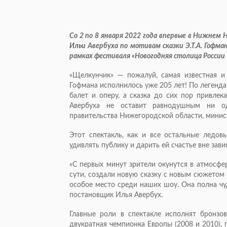
Со 2 по 8 января 2022 года впервые в Нижнем 
Ильи Авербуха по мотивам сказки Э.Т.А. Гоф
рамках фестиваля «Новогодняя столица России 
«Щелкунчик» — пожалуй, самая известная и
Гофмана исполнилось уже 205 лет! По легенд
балет и оперу, а сказка до сих пор привлек
Авербуха не оставит равнодушным ни од
правительства Нижегородской области, минист
Этот спектакль, как и все остальные ледов
удивлять публику и дарить ей счастье вне зави
«С первых минут зрители окунутся в атмосфер
сути, создали новую сказку с новым сюжетом 
особое место среди наших шоу. Она полна чу
постановщик Илья Авербух.
Главные роли в спектакле исполнят бронзо
двукратная чемпионка Европы (2008 и 2010),