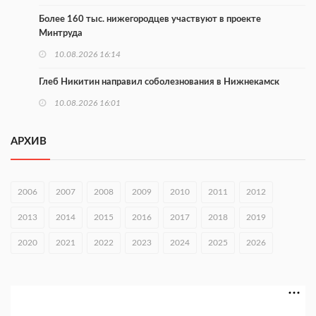
Более 160 тыс. нижегородцев участвуют в проекте
Минтруда
10.08.2026 16:14
Глеб Никитин направил соболезнования в Нижнекамск
10.08.2026 16:01
В Нижегородской области совершено почти 34 тыс. донаций
АРХИВ
10.08.2026 15:53
Около 120 человек прошли медосмотры на фестивале
2006
2007
2008
2009
2010
2011
2012
10.08.2026 14:04
2013
2014
2015
2016
2017
2018
2019
В Нижнем Новгороде пройдет форум «Завтра зависит от
нас»
2020
2021
2022
2023
2024
2025
2026
10.08.2026 13:53
В Нижнем Новгороде сформировали группу добровольцев
БПЛА