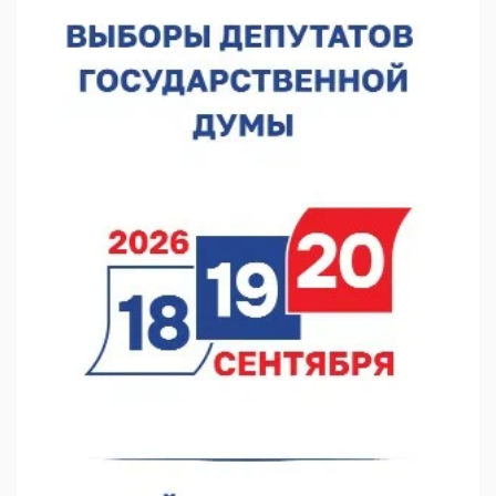
10.08.2026 12:23
«Заповедные кварталы» отметят День города в Нижнем
10.08.2026 11:53
Фестиваль «ВелоНижний» пройдет в Нижнем Новгороде 23
августа
10.08.2026 09:27
Глеб Никитин обратился к строителям в День строителя
09.08.2026 06:05