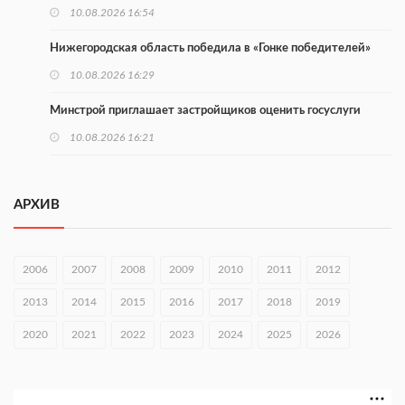
10.08.2026 16:54
Нижегородская область победила в «Гонке победителей»
10.08.2026 16:29
Минстрой приглашает застройщиков оценить госуслуги
10.08.2026 16:21
Более 160 тыс. нижегородцев участвуют в проекте
Минтруда
АРХИВ
10.08.2026 16:14
Глеб Никитин направил соболезнования в Нижнекамск
2006
2007
2008
2009
2010
2011
2012
10.08.2026 16:01
2013
2014
2015
2016
2017
2018
2019
В Нижегородской области совершено почти 34 тыс. донаций
2020
2021
2022
2023
2024
2025
2026
10.08.2026 15:53
Около 120 человек прошли медосмотры на фестивале