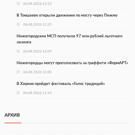
06.08.2026 13:53
В Тоншаеве открыли движение по мосту через Пижму
06.08.2026 12:25
Нижегородские МСП получили 97 млн рублей льготного
лизинга
06.08.2026 12:09
Нижегородцы могут проголосовать за граффити «ФормАРТ»
06.08.2026 12:00
В Хирино пройдет фестиваль «Голос традиций»
06.08.2026 11:44
В Нижегородской области тестируют БАС для выявления
незаконного сброса отходов
АРХИВ
05.08.2026 18:42
В регионе направят 10 млн рублей участникам «СВОё дело»