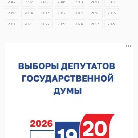
2006
2007
2008
2009
2010
2011
2012
05.08.2026 18:13
2013
2014
2015
2016
2017
2018
2019
В Нижнем Новгороде чествовали ветеранов-строителей
2020
2021
2022
2023
2024
2025
2026
05.08.2026 18:07
В Нижнем Новгороде обсудили развитие волонтерства
05.08.2026 17:58
В Приокском районе утвердили проект КРТ «Ольгино»
05.08.2026 17:43
Нижегородские волонтеры передали помощь бойцам «БАРС-
НН»
05.08.2026 17:34
Центр «Долголетие по-нижегородски» проведет 50 встреч в
августе
05.08.2026 16:53