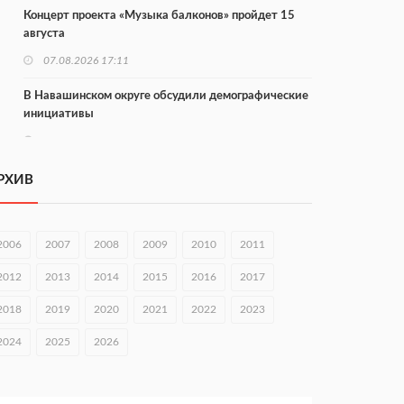
Концерт проекта «Музыка балконов» пройдет 15
августа
07.08.2026 17:11
В Навашинском округе обсудили демографические
инициативы
07.08.2026 17:01
Институт развития агломерации разработал 39
РХИВ
генпланов
07.08.2026 16:57
2006
2007
2008
2009
2010
2011
С 8 августа изменят схему движения на въезде в
Нижний Новгород
2012
2013
2014
2015
2016
2017
07.08.2026 15:15
2018
2019
2020
2021
2022
2023
В Нижегородской области прошло заседание АТК и
2024
2025
2026
оперштаба
07.08.2026 14:54