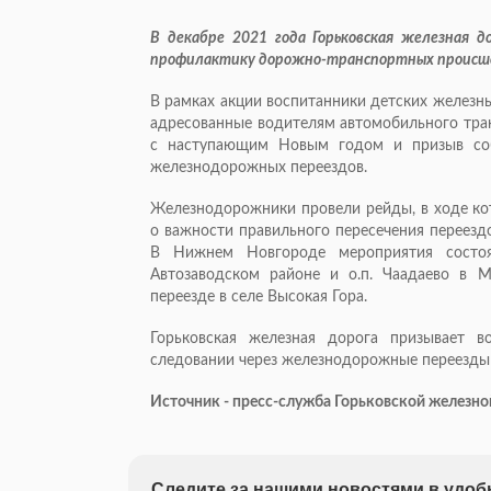
В декабре 2021 года Горьковская железная д
профилактику дорожно-транспортных происше
В рамках акции воспитанники детских железн
адресованные водителям автомобильного тран
с наступающим Новым годом и призыв соб
железнодорожных переездов.
Железнодорожники провели рейды, в ходе ко
о важности правильного пересечения переезд
В Нижнем Новгороде мероприятия состоя
Автозаводском районе и о.п. Чаадаево в 
переезде в селе Высокая Гора.
Горьковская железная дорога призывает 
следовании через железнодорожные переезды 
Источник - пресс-служба Горьковской железн
Следите за нашими новостями в удо