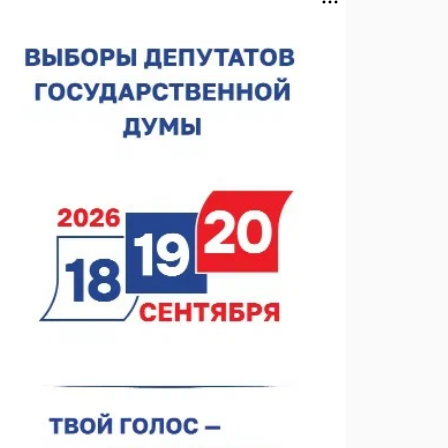
В Чкаловске спустили на воду «Метеор-120Р»
07.08.2026 14:01
В Нижегородской области выбрали лучшего
лесного пожарного
07.08.2026 13:48
В Нижнем Новгороде отметили 70-летие Дня
строителя
07.08.2026 13:15
В Нижегородской области посещаемость
спортобъектов выросла на 28%
07.08.2026 12:15
В Нижнем Новгороде прошло совещание
Росгвардии
07.08.2026 12:04