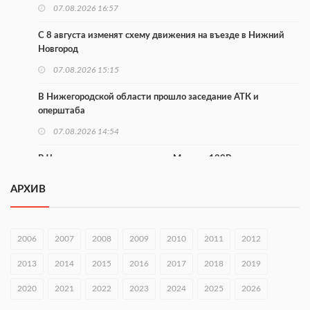
07.08.2026 16:57
С 8 августа изменят схему движения на въезде в Нижний
Новгород
07.08.2026 15:15
В Нижегородской области прошло заседание АТК и
оперштаба
07.08.2026 14:54
В Чкаловске спустили на воду «Метеор-120Р»
07.08.2026 14:01
АРХИВ
В Нижегородской области выбрали лучшего лесного
пожарного
2006
2007
2008
2009
2010
2011
2012
07.08.2026 13:48
2013
2014
2015
2016
2017
2018
2019
В Нижнем Новгороде отметили 70-летие Дня строителя
2020
07.08.2026 13:15
2021
2022
2023
2024
2025
2026