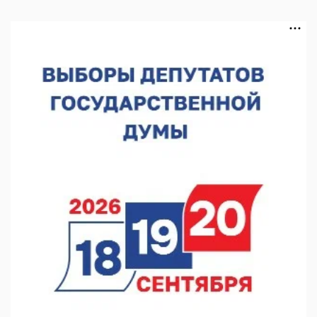
В Нижегородской области посещаемость спортобъектов
выросла на 28%
07.08.2026 12:15
В Нижнем Новгороде прошло совещание Росгвардии
07.08.2026 12:04
В Нижегородской области созданы четыре ММЦ
07.08.2026 11:46
Кратковременные перерывы вещания телерадиопрограмм
ожидаются в Нижнем Новгороде до 16 августа в связи с
покраской телебашни
07.08.2026 11:20
В автобусах Арзамаса устанавливают терминалы оплаты
07.08.2026 11:03