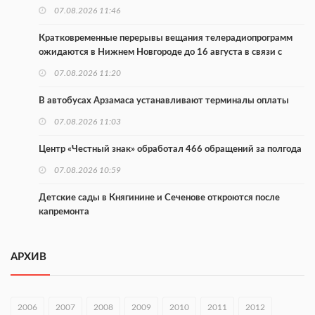
07.08.2026 11:46
Кратковременные перерывы вещания телерадиопрограмм
ожидаются в Нижнем Новгороде до 16 августа в связи с
покраской телебашни
07.08.2026 11:20
В автобусах Арзамаса устанавливают терминалы оплаты
07.08.2026 11:03
Центр «Честный знак» обработал 466 обращений за полгода
07.08.2026 10:59
Детские сады в Княгинине и Сеченове откроются после
капремонта
07.08.2026 10:53
АРХИВ
В Сеченовском округе открыт лагерь «Теплый стан»
07.08.2026 10:35
2006
2007
2008
2009
2010
2011
2012
Тульские мастера и сегодня куют славу и доблесть русского