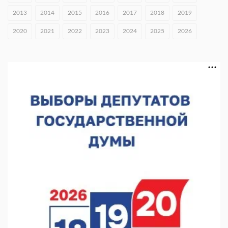
оружия
2013
2014
2015
2016
2017
2018
2019
07.08.2026 10:15
2020
2021
2022
2023
2024
2025
2026
В Нижнем Новгороде откроют IT-центр по
кибербезопасности
06.08.2026 18:42
В Нижегородской области наградили лидеров
строительства
06.08.2026 18:02
Садыр Жапаров и Глеб Никитин провели встречу в Киргизии
06.08.2026 17:43
Проект ФОК на Родионова отмечен на конкурсе «ТИМ-
ЛИДЕРЫ 2025/26»
06.08.2026 17:24
Глеб Никитин представил направления сотрудничества с
Киргизией