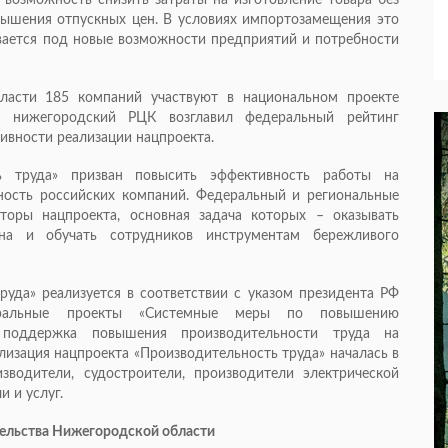
 возможность снизить затраты на изготовление товара без
вышения отпускных цен. В условиях импортозамещения это
ивается под новые возможности предприятий и потребности
ласти 185 компаний участвуют в национальном проекте
у нижегородский РЦК возглавил федеральный рейтинг
ивности реализации нацпроекта.
ь труда» призван повысить эффективность работы на
ность российских компаний. Федеральный и региональные
оры нацпроекта, основная задача которых – оказывать
на и обучать сотрудников инструментам бережливого
уда» реализуется в соответствии с указом президента РФ
ральные проекты «Системные меры по повышению
 поддержка повышения производительности труда на
лизация нацпроекта «Производительность труда» началась в
зводители, судостроители, производители электрической
и и услуг.
тельства Нижегородской области