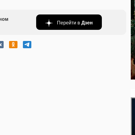
бном
Перейти в
Дзен