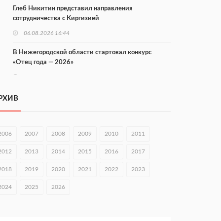
Глеб Никитин представил направления
сотрудничества с Киргизией
06.08.2026 16:44
В Нижегородской области стартовал конкурс
«Отец года — 2026»
06.08.2026 16:37
Городец подписал соглашения с Кара-Кулем и
РХИВ
Токмоком
06.08.2026 16:26
2006
2007
2008
2009
2010
2011
Экспорт продукции АПК Нижегородской области
вырос в 1,9 раза
2012
2013
2014
2015
2016
2017
06.08.2026 16:18
2018
2019
2020
2021
2022
2023
В Нижнем Новгороде открыли фестиваль «Семья
2024
2025
2026
Нижегородская»
06.08.2026 16:08