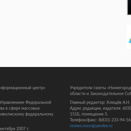
информационный центр»
Учредители газеты «Нижегород
области и Законодательное Со
 Управлением Федеральной
Главный редактор: Клещёв А.Н.
ва в сфере массовых
Адрес редакции, издателя: 603
Приволжскому федеральному
151Б, помещение 5.
Телефон/факс: 8(831) 233-94-56
nnews.nnov@yandex.ru
нтября 2007 г.