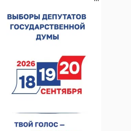
Нижегородская область подписала соглашения с
регионами Киргизии
06.08.2026 15:26
Видели ночь, бежали всю ночь... На
Нижневолжской набережной прошел необычный
забег
06.08.2026 15:25
Они закрыли наш гештальт
06.08.2026 15:05
Нижегородские хирурги выполнили трансоральную
операцию на щитовидной железе
06.08.2026 15:03
Более 30 нижегородцев прошли обучение для
соцконтракта
06.08.2026 14:46