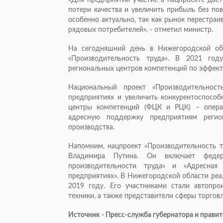
«Для предприятий участие в нацпроекте дает
потери качества и увеличить прибыль без по
особенно актуально, так как рынок перестра
рядовых потребителей», - отметил министр.
На сегодняшний день в Нижегородской об
«Производительность труда». В 2021 год
региональных центров компетенций по эффект
Национальный проект «Производительност
предприятиях и увеличить конкурентоспособ
центры компетенций (ФЦК и РЦК) – операт
адресную поддержку предприятиям регио
производства.
Напомним, нацпроект «Производительность тр
Владимира Путина. Он включает феде
производительности труда» и «Адресная
предприятиях». В Нижегородской области реа
2019 году. Его участниками стали автопрои
техники, а также представители сферы торговл
Источник - Пресс-служба губернатора и прави